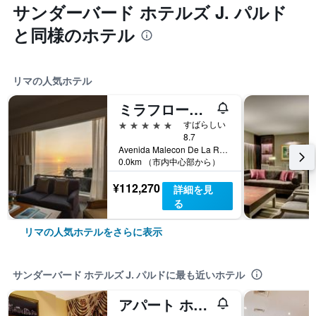
サンダーバード ホテルズ J. パルド
と同様のホテル
リマの人気ホテル
ミラフローレス パーク ベルモンド ホテル，リマ
5つ星
すばらしい
8.7
Avenida Malecon De La Reserva 1035, リマ, ペルー
0.0km （市内中心部から）
¥112,270
詳細を見
る
リマの人気ホテルをさらに表示
サンダーバード ホテルズ J. パルドに最も近いホテル
アパート ホテル エル ドラド