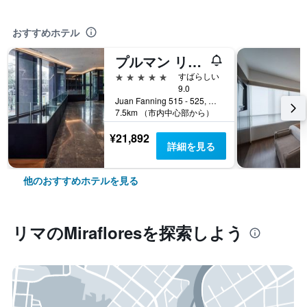
おすすめホテル
プルマン リマ ミラフローレス
5つ星
すばらしい
9.0
Juan Fanning 515 - 525, リマ, ペルー
7.5km （市内中心部から）
¥21,892
詳細を見る
他のおすすめホテルを見る
リマ​のMiraflores​を探索しよう