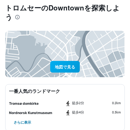
トロムセー​のDowntown​を探索しよ
う
地図で見る
一番人気のランドマーク
​徒歩2分
0.2km
Tromsø domkirke
​徒歩4分
0.3km
Nordnorsk Kunstmuseum
さらに表示