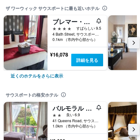
ザ ワーウィック サウスポートに最も近いホテル
ブレマー・サウスポート
4つ星
すばらしい 9.5
4 Bath Street, サウスポート, イギリス
0.1km （市内中心部から）
¥16,078
詳細を見る
近くのホテルをさらに表示
サウスポートの格安ホテル
バルモラル ロッジ ホテル
2つ星
良い 6.9
41 Queens Road, サウスポート, イギリス
1.0km （市内中心部から）