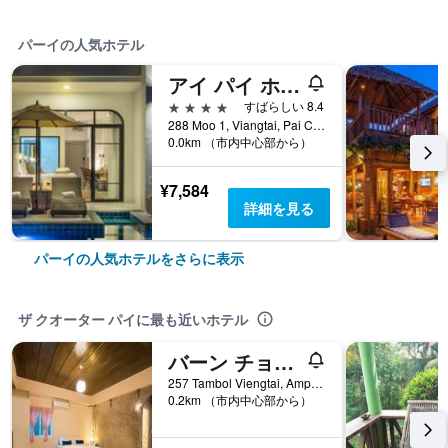
パーイの人気ホテル
アイ パイ ホテル
4つ星
すばらしい 8.4
288 Moo 1, Viangtai, Pai City Center, パーイ, タイ
0.0km （市内中心部から）
¥7,584
詳細を見る
パーイの人気ホテルをさらに表示
ザ クオーター パイに最も近いホテル
バーン チョクディ パイ リゾート
257 Tambol Viengtai, Amphur Pai, Mae Hong Son, パーイ, タイ
0.2km （市内中心部から）