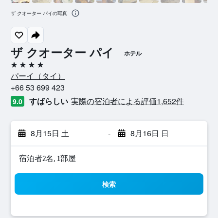
ザ クオーター パイの写真
ザ クオーター パイ
ホテル
4つ星
パーイ​（タイ​）​
+66 53 699 423
すばらしい
実際の宿泊者による評価1,652​件
9.0
8月15日 土
-
8月16日 日
宿泊者2名, 1​部屋
検索