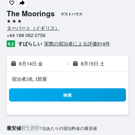
The Moorings
ゲストハウス
3つ星
ターバート​（イギリス​）​
+44 188 082 0756
すばらしい
実際の宿泊者による評価914​件
9.2
8月14日 金
-
8月15日 土
宿泊者2名, 1​部屋
検索
最安値
¥21,207
/
1泊あたりの宿泊料金の最安値