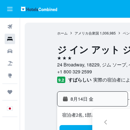
航空券
ホーム
アメリカ合衆国
1,006,985
ペン
ホテル
ジ イン アット 
レンタカー
3つ星
航空券+ホテル
24 Broadway, 18229, ジム 
+1 800 329 2599
Explore
すばらしい
実際の宿泊者による
9.2
Trips
8月14日 金
-
日本語
宿泊者2名, 1​部屋