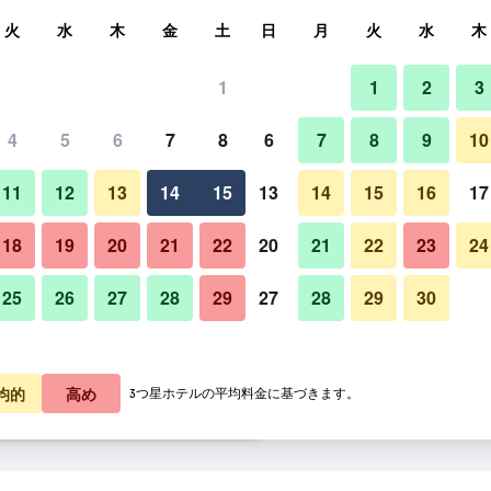
索
火
水
木
金
土
日
月
火
水
木
1
1
2
3
泊料金の最安値
4
5
6
7
8
6
7
8
9
10
建物
あたり合計
11
12
13
14
15
13
14
15
16
17
6,895
プランを見る
18
19
20
21
22
20
21
22
23
24
25
26
27
28
29
27
28
29
30
ジ イン アット ジム ソープの写
8,388
プランを見る
9,844
プランを見る
均的
高め
3つ星ホテルの平均料金に基づきます。
ソープのオファー