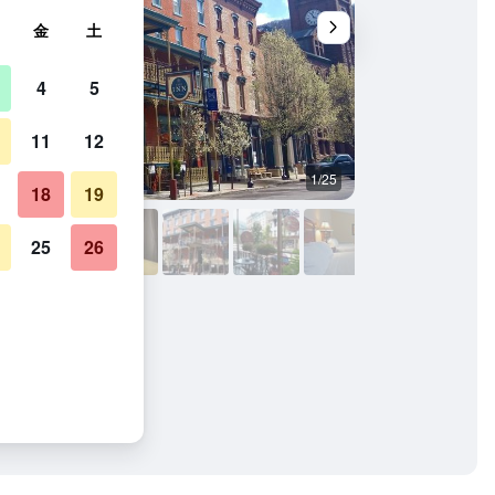
金
土
4
5
11
12
1/25
レストラン
18
19
25
26
真