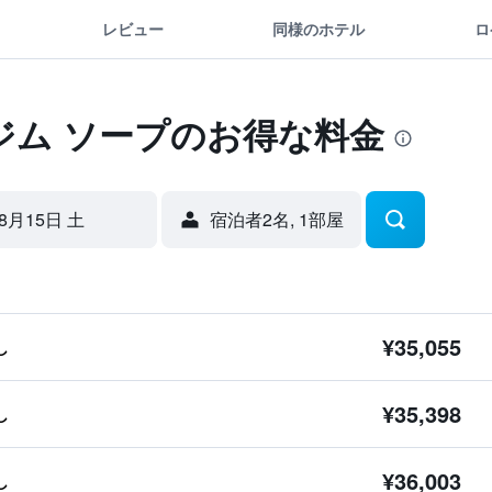
レビュー
同様のホテル
ロ
 ジム ソープのお得な料金
8月15日 土
宿泊者2名, 1​部屋
¥35,055
し
¥35,398
し
¥36,003
し