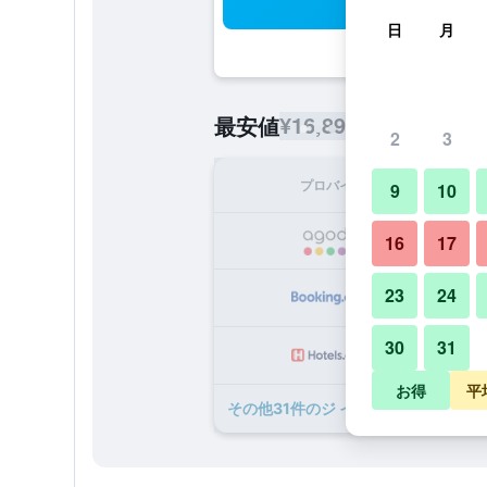
検
日
月
¥16,895
最安値
/
1泊あたりの宿
2
3
プロバイダ
1泊
9
10
¥1
16
17
23
24
¥1
30
31
¥1
お得
平
​その他31​件のジ イン アット ジム 