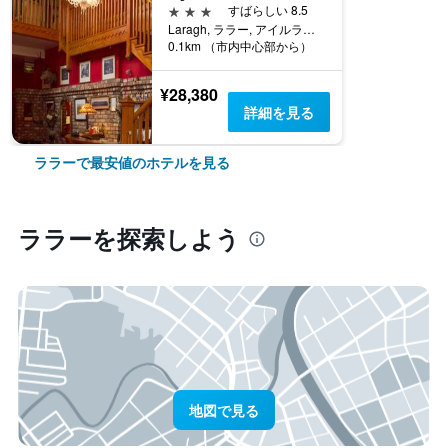
3つ星
すばらしい 8.5
Laragh, ララー, アイルランド
0.1km （市内中心部から）
¥28,380
詳細を見る
ララーで最安値のホテルを見る
ララー​を探索しよう
地図で見る