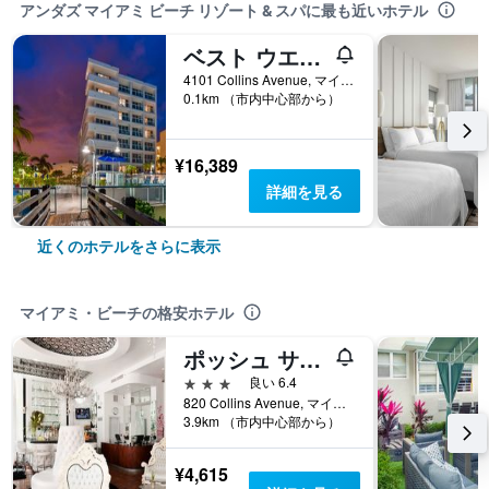
アンダズ マイアミ ビーチ リゾート & スパに最も近いホテル
ベスト ウエスタン プラス アトランティック ビーチ リゾート
4101 Collins Avenue, マイアミ・ビーチ, FL, アメリカ合衆国
0.1km （市内中心部から）
¥16,389
詳細を見る
近くのホテルをさらに表示
マイアミ・ビーチの格安ホテル
ポッシュ サウス ビーチ
3つ星
良い 6.4
820 Collins Avenue, マイアミ・ビーチ, FL, アメリカ合衆国
3.9km （市内中心部から）
¥4,615