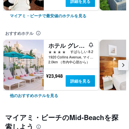
詳細を見る
マイアミ・ビーチで最安値のホテルを見る
おすすめホテル
ホテル グレイストーン - アダルト オンリー
4つ星
すばらしい 8.2
1920 Collins Avenue, マイアミ・ビーチ, FL, アメリカ合衆国
2.0km （市内中心部から）
¥23,948
詳細を見る
他のおすすめホテルを見る
マイアミ・ビーチ​のMid-Beach​を探
索しよう