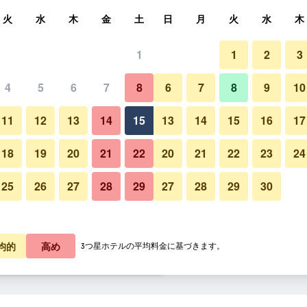
索
火
水
木
金
土
日
月
火
水
木
1
1
2
3
泊料金の最安値
4
5
6
7
8
6
7
8
9
10
屋外の景色
あたり合計
11
12
13
14
15
13
14
15
16
17
7,362
プランを見る
18
19
20
21
22
20
21
22
23
24
25
26
27
28
29
27
28
29
30
ザ ブルー ヘロン インの写真
9,350
プランを見る
1,184
プランを見る
均的
高め
3つ星ホテルの平均料金に基づきます。
のオファー