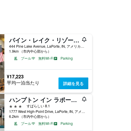
パイン・レイク・リゾート＆バンケット
444 Pine Lake Avenue, LaPorte, IN, アメリカ合衆国
1.9km （市内中心部から）
プール
無料Wi-Fi
Parking
¥17,223
平均一泊当たり
詳細を見る
ハンプトン イン ラポート インディアナ
3つ星
すばらしい 8.1
1777 West High-Point Drive, LaPorte, IN, アメリカ合衆国
6.2km （市内中心部から）
プール
無料Wi-Fi
Parking