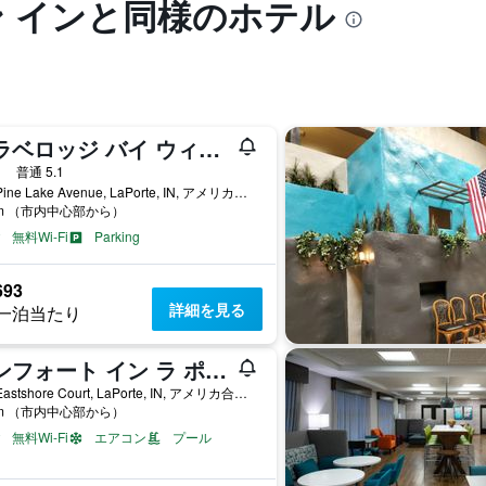
ン インと同様のホテル
トラベロッジ バイ ウィンダム ラ ポルテ / ミシガン シティ エリア
星
普通 5.1
438 Pine Lake Avenue, LaPorte, IN, アメリカ合衆国
km （市内中心部から）
無料Wi-Fi
Parking
693
詳細を見る
一泊当たり
コンフォート イン ラ ポルト
100 Eastshore Court, LaPorte, IN, アメリカ合衆国
km （市内中心部から）
無料Wi-Fi
エアコン
プール