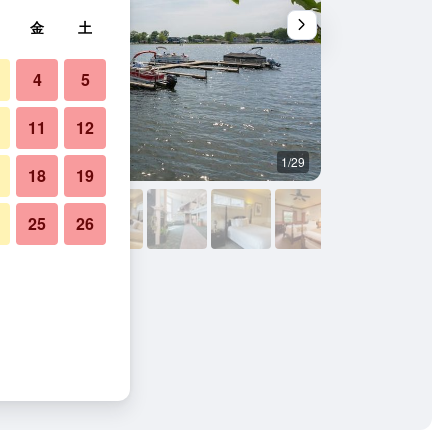
金
土
4
5
11
12
1/29
屋外の景色
18
19
25
26