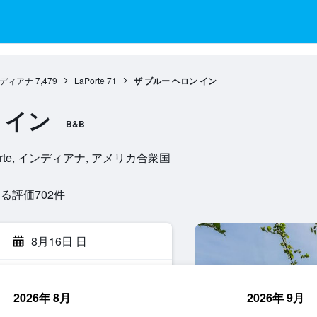
ディアナ
7,479
LaPorte
71
ザ ブルー ヘロン イン
 イン
B&B
, LaPorte, インディアナ, アメリカ合衆国
評価702​件
8月16日 日
2026年 8月
2026年 9月