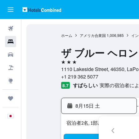
航空券
ホーム
アメリカ合衆国
1,006,985
イン
ホテル
ザ ブルー ヘロン
レンタカー
3つ星
航空券+ホテル
1110 Lakeside Street, 46350
+1 219 362 5077
Explore
すばらしい
実際の宿泊者による
8.7
Trips
8月15日 土
-
日本語
宿泊者2名, 1​部屋