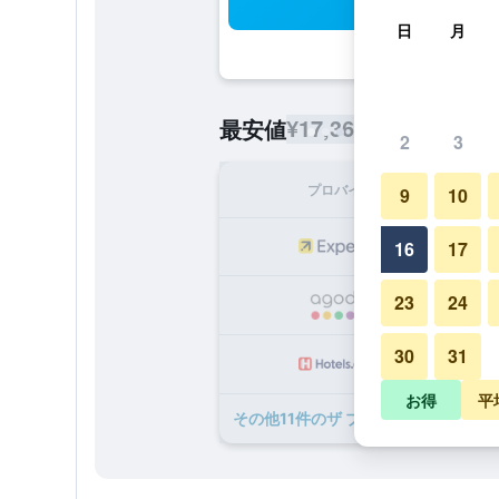
検
日
月
¥17,362
最安値
/
1泊あたりの宿
2
3
プロバイダ
1泊
9
10
¥1
16
17
23
24
¥1
30
31
¥2
お得
平
​その他11​件のザ ブルー ヘロン イン