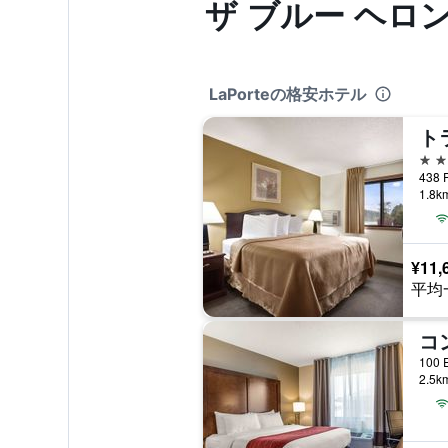
ザ ブルー ヘロ
LaPorteの格安ホテル
2つ
1.8
¥11,
平均
2.5