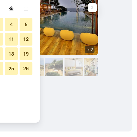
金
土
4
5
11
12
1/12
プール
18
19
25
26
 & スパの写真