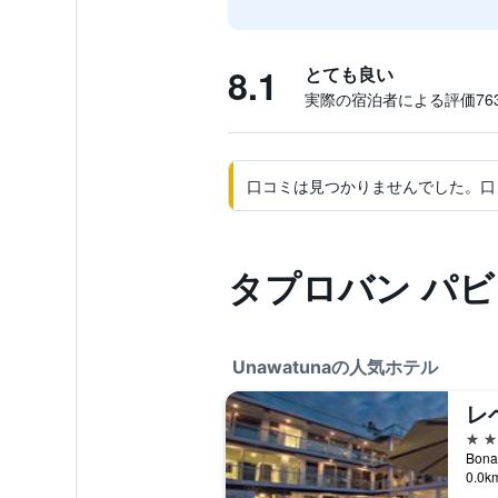
8.1
とても良い
実際の宿泊者による評価763
口コミは見つかりませんでした。口
タプロバン パビ
Unawatunaの人気ホテル
レ
4つ
Bona
0.0