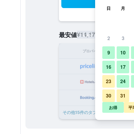
検
日
月
¥14,178
最安値
/
1泊あたりの宿
2
3
プロバイダ
1泊
9
10
¥1
16
17
23
24
¥1
30
31
¥1
お得
平
​その他15​件のタプロバン パビリオン