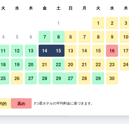
索
火
水
木
金
土
日
月
火
水
木
1
1
2
3
泊料金の最安値
4
5
6
7
8
6
7
8
9
10
その他
あたり合計
11
12
13
14
15
13
14
15
16
17
4,178
プランを見る
18
19
20
21
22
20
21
22
23
24
25
26
27
28
29
27
28
29
30
タプロバン パビリオン リゾート
6,642
プランを見る
8,892
プランを見る
均的
高め
3つ星ホテルの平均料金に基づきます。
 リゾート & スパのオファー