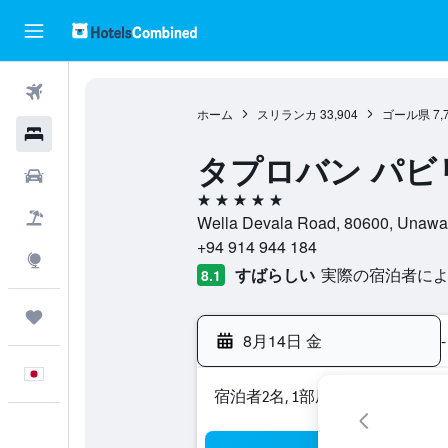
航空券
ホーム
スリランカ
33,904
ゴール県
7,
ホテル
タプロバン パビリ
レンタカー
5つ星
航空券+ホテル
Wella Devala Road, 80600, Una
+94 914 944 184
Explore
すばらしい
実際の宿泊者による
8.1
Trips
8月14日 金
-
日本語
宿泊者2名, 1​部屋