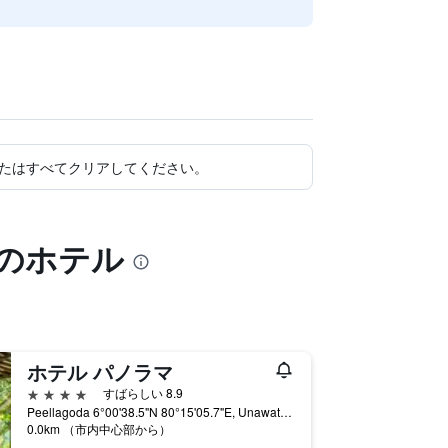
たはすべてクリアしてください。
様のホテル
ホテル パノラマ
4つ星
すばらしい 8.9
Peellagoda 6°00'38.5"N 80°15'05.7"E, Unawatuna, スリランカ
0.0km （市内中心部から）