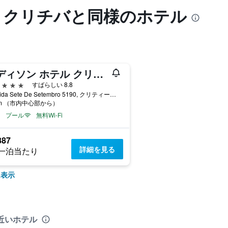
ル クリチバと同様のホテル
ラディソン ホテル クリチバ
星
すばらしい 8.8
Avenida Sete De Setembro 5190, クリティーバ, ブラジル
km （市内中心部から）
プール
無料Wi-Fi
887
詳細を見る
一泊当たり
に表示
近いホテル