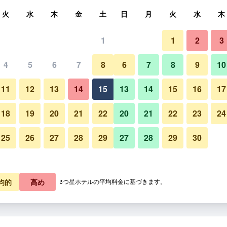
索
火
水
木
金
土
日
月
火
水
木
1
1
2
3
料金の最安値
4
5
6
7
8
6
7
8
9
10
あたり合計
11
12
13
14
15
13
14
15
16
17
4,835
プランを見る
18
19
20
21
22
20
21
22
23
24
25
26
27
28
29
27
28
29
30
4,857
プランを見る
7,987
プランを見る
均的
高め
3つ星ホテルの平均料金に基づきます。