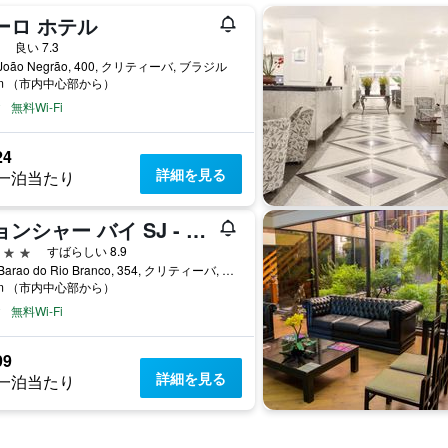
ーロ ホテル
星
良い 7.3
 João Negrão, 400, クリティーバ, ブラジル
km （市内中心部から）
無料Wi-Fi
24
詳細を見る
一泊当たり
ジョンシャー バイ SJ - サン ジュアン クリチバ
星
すばらしい 8.9
Rua Barao do Rio Branco, 354, クリティーバ, ブラジル
km （市内中心部から）
無料Wi-Fi
99
詳細を見る
一泊当たり