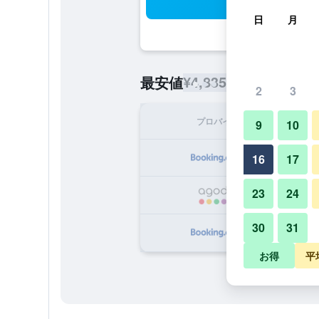
検
日
月
¥4,835
最安値
/
1泊あたりの宿泊
2
3
プロバイダ
1泊
9
10
¥
16
17
23
24
¥
30
31
¥
お得
平