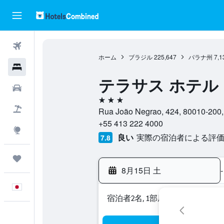
航空券
ホーム
ブラジル
225,647
パラナ州
7,1
ホテル
テラサス ホテル
レンタカー
3つ星
航空券+ホテル
Rua João Negrao, 424, 800
+55 413 222 4000
Explore
良い
実際の宿泊者による評価5,
7.8
Trips
8月15日 土
-
日本語
宿泊者2名, 1​部屋