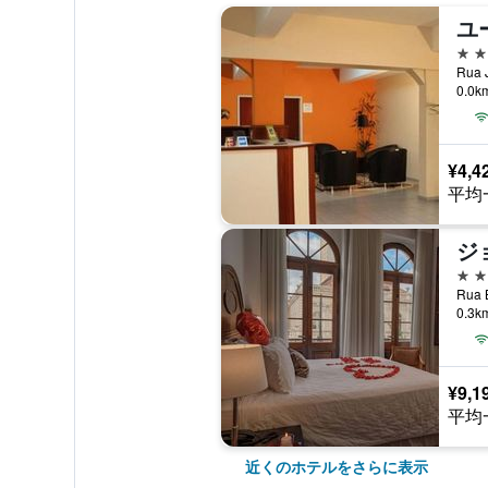
ユ
2つ
Rua
0.0
¥4,4
平均
4つ
0.3
¥9,1
平均
近くのホテルをさらに表示