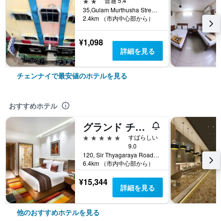
2つ星
普通 5.4
35,Gulam Murthusha Street, チェンナイ, インド
2.4km （市内中心部から）
¥1,098
詳細を見る
チェンナイで最安値のホテルを見る
おすすめホテル
グランド チェンナイ バイ GRT ホテルズ
5つ星
すばらしい
9.0
120, Sir Thyagaraya Road, チェンナイ, インド
6.4km （市内中心部から）
¥15,344
詳細を見る
他のおすすめホテルを見る