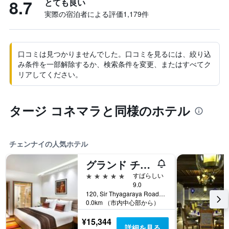
8.7
とても良い
実際の宿泊者による評価1,179​件
口コミは見つかりませんでした。口コミを見るには、絞り込
み条件を一部解除するか、検索条件を変更、またはすべてク
リアしてください。
タージ コネマラと同様のホテル
チェンナイの人気ホテル
グランド チェンナイ バイ GRT ホテルズ
5つ星
すばらしい
9.0
120, Sir Thyagaraya Road, チェンナイ, インド
0.0km （市内中心部から）
¥15,344
詳細を見る