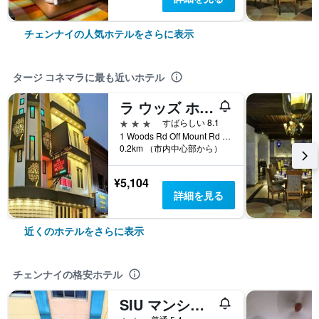
チェンナイの人気ホテルをさらに表示
タージ コネマラに最も近いホテル
ラ ウッズ ホテル
3つ星
すばらしい 8.1
1 Woods Rd Off Mount Rd Anna Salai, チェンナイ, インド
0.2km （市内中心部から）
¥5,104
詳細を見る
近くのホテルをさらに表示
チェンナイの格安ホテル
SIU マンション ロッジ