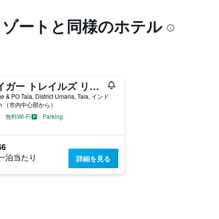
リゾートと同様のホテル
タイガー トレイルズ リゾーツ
ge & PO Tala, District Umaria, Tala, インド
km （市内中心部から）
無料Wi-Fi
Parking
46
一泊当たり
詳細を見る