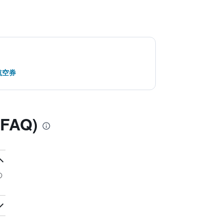
航空券
AQ)
の