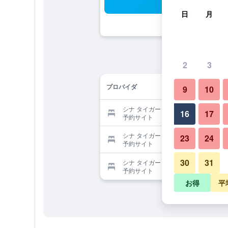
検
日
月
2
3
プロバイダ
9
10
シナ タイガー リゾートを提供する
16
17
予約サイト
シナ タイガー リゾートを提供する
23
24
予約サイト
30
31
シナ タイガー リゾートを提供する
予約サイト
お得
平