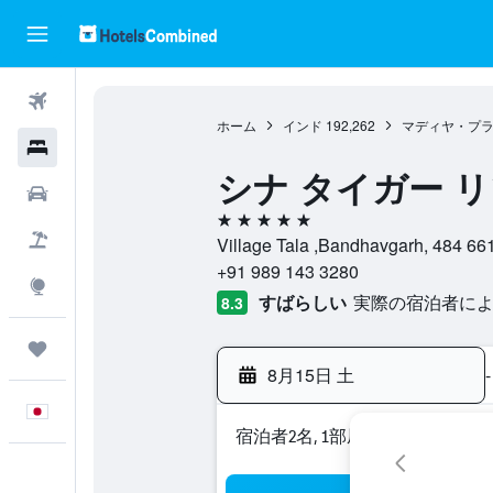
航空券
ホーム
インド
192,262
マディヤ・プ
ホテル
シナ タイガー 
レンタカー
5つ星
航空券+ホテル
Village Tala ,Bandhavgarh, 
+91 989 143 3280
Explore
すばらしい
実際の宿泊者によ
8.3
Trips
8月15日 土
-
日本語
宿泊者2名, 1​部屋