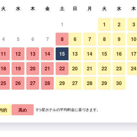
索
火
水
木
金
土
日
月
火
水
木
1
1
2
3
4
5
6
7
8
6
7
8
9
10
寝室
11
12
13
14
15
13
14
15
16
17
料金を表示
18
19
20
21
22
20
21
22
23
24
25
26
27
28
29
27
28
29
30
シナ タイガー リゾートの写真
料金を表示
料金を表示
均的
高め
3つ星ホテルの平均料金に基づきます。