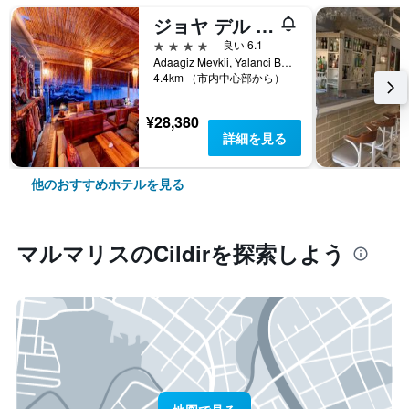
ジョヤ デル マール ホテル
4つ星
良い 6.1
Adaagiz Mevkii, Yalanci Bogaz, No 24, マルマリス, トルコ
4.4km （市内中心部から）
¥28,380
詳細を見る
他のおすすめホテルを見る
マルマリス​のCildir​を探索しよう