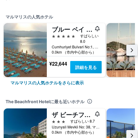
マルマリスの人気ホテル
ブルー ベイ プラチナム
5つ星
すばらしい
8.0
Cumhuriyet Bulvari No:1, マルマリス, トルコ
0.0km （市内中心部から）
¥22,644
詳細を見る
マルマリスの人気ホテルをさらに表示
The Beachfront Hotelに最も近いホテル
ザ ビーチフロント ホテル 16 歳以上の大人限定
3つ星
すばらしい 8.7
Uzunyali Mevkii No: 38, マルマリス, トルコ
0.0km （市内中心部から）