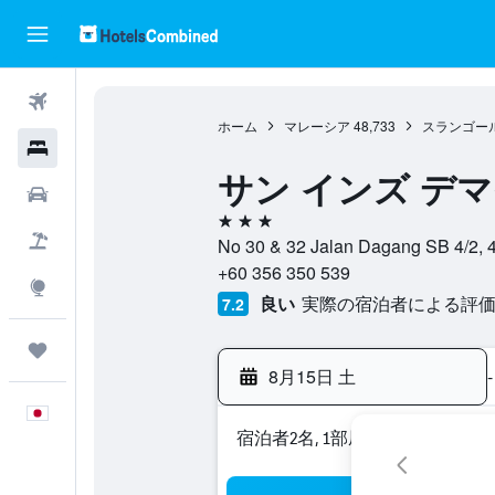
航空券
ホーム
マレーシア
48,733
スランゴー
ホテル
サン インズ デマ
レンタカー
3つ星
航空券+ホテル
No 30 & 32 Jalan Dagang 
+60 356 350 539
Explore
良い
実際の宿泊者による評価6
7.2
Trips
8月15日 土
-
日本語
宿泊者2名, 1​部屋