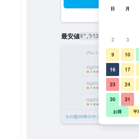
検
日
月
¥1,943
最安値
/
1泊あたりの宿泊
2
3
プロバイダ
1泊
9
10
¥
16
17
23
24
¥
30
31
¥
お得
平
​その他10​件のサン インズ デマインド