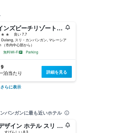
ル
マインズビーチリゾートホテル
星
良い 7.7
an Dulang, スリ・カンバンガン, マレーシア
km （市内中心部から）
無料Wi-Fi
Parking
19
詳細を見る
一泊当たり
をさらに表示
 ケンバンガンに最も近いホテル
M デザイン ホテル スリ カンバンガン
星
すばらしい 8.3