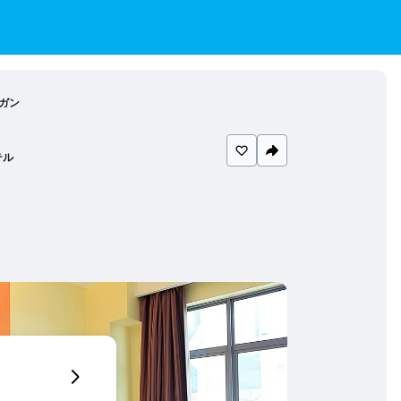
ンガン
テル