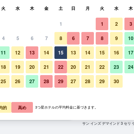
索
火
水
木
金
土
日
月
火
水
木
1
1
2
3
料金の最安値
4
5
6
7
8
6
7
8
9
10
寝室
あたり合計
11
12
13
14
15
13
14
15
16
17
1,943
プランを見る
18
19
20
21
22
20
21
22
23
24
25
26
27
28
29
27
28
29
30
1,957
プランを見る
2,018
プランを見る
均的
高め
3つ星ホテルの平均料金に基づきます。
 3 セリ ケンバンガンのオファー
サン インズ デマインド 3 セリ