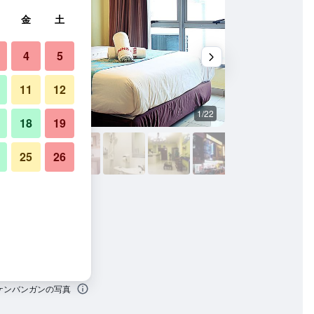
金
土
4
5
11
12
1/22
寝室
18
19
25
26
 ケンバンガンの写真