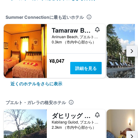
Summer Connectionに最も近いホテル
Tamaraw Beach Resort
Aninuan Beach, プエルト・ガレラ, フィリピン
0.3km （市内中心部から）
¥8,047
詳細を見る
近くのホテルをさらに表示
プエルト・ガレラの格安ホテル
ダヒリッグ リゾート
Kabilang Gulod, プエルト・ガレラ, フィリピン
2.3km （市内中心部から）