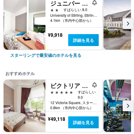
ジュニパー コート
2つ星
すばらしい 8.0
University of Stirling, Stirling, スターリング, イギリス
4.1km （市内中心部から）
¥9,918
詳細を見る
スターリングで最安値のホテルを見る
おすすめホテル
ビクトリア スクエア
5つ星
すばらしい
9.0
12 Victoria Square, スターリング, イギリス
0.8km （市内中心部から）
¥49,118
詳細を見る