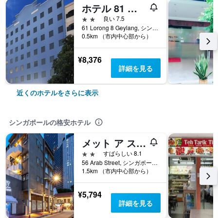
ホテル 81 プレミア ハリウッド
2つ星
良い 7.5
61 Lorong 8 Geylang, シンガポール, シンガポール
0.5km （市内中心部から）
¥8,376
詳細を見る
近くのホテルをさらに表示
シンガポールの格安ホテル
メット ア スペース ポッド アット アラブ ストリート
2つ星
すばらしい 8.1
56 Arab Street, シンガポール, シンガポール
1.5km （市内中心部から）
¥5,794
詳細を見る