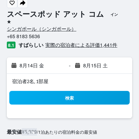
スペースポッド アット コム
イン
1つ星
シンガポール​（シンガポール​）​
+65 8183 5636
すばらしい
実際の宿泊者による評価1,441​件
8.1
8月14日 金
-
8月15日 土
宿泊者2名, 1​部屋
検索
最安値
¥5,939
/
1泊あたりの宿泊料金の最安値