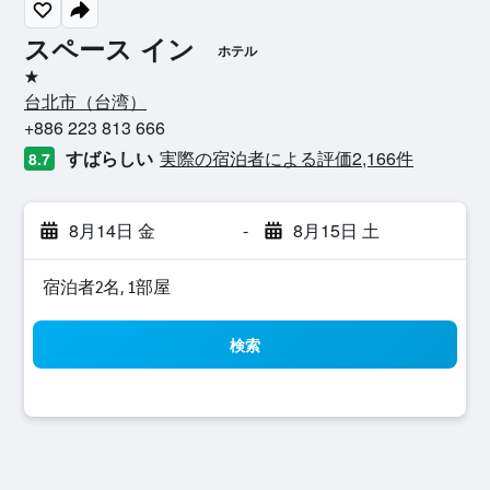
スペース イン
ホテル
1つ星
台北市​（台湾​）​
+886 223 813 666
すばらしい
実際の宿泊者による評価2,166​件
8.7
8月14日 金
-
8月15日 土
宿泊者2名, 1​部屋
検索