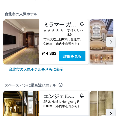
台北市の人気ホテル
ミラマー ガーデン タイペイ
5つ星
すばらしい
8.9
市民大道三段83号, 台北市, 台湾
0.0km （市内中心部から）
¥14,303
詳細を見る
台北市の人気ホテルをさらに表示
スペース インに最も近いホテル
エンジェルズ ホステル 台北 西門
2F-2, No.51, Hengyang Rd., 台北市, 台湾
0.0km （市内中心部から）