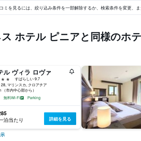
コミを見るには、絞り込み条件を一部解除するか、検索条件を変更、ま
ネス ホテル ピニアと同様のホ
テル ヴィラ ロヴァ
星
すばらしい 9.7
a 28, マリンスカ, クロアチア
km （市内中心部から）
無料Wi-Fi
Parking
285
詳細を見る
一泊当たり
表示