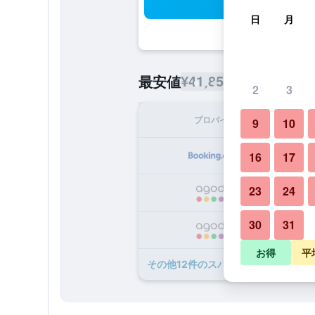
検
日
月
¥41,859
最安値
/
1泊あたりの宿
2
3
プロバイダ
1泊
9
10
¥4
16
17
23
24
¥4
30
31
¥4
お得
平
​その他12​件のスパ ＆ ウェルネス ホ