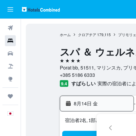
航空券
ホーム
クロアチア
179,115
プリモリ
ホテル
スパ ＆ ウェルネ
レンタカー
4つ星
航空券+ホテル
Porat bb, 51511, マリンス
+385 5186 6333
Explore
すばらしい
実際の宿泊者による
9.4
Trips
8月14日 金
-
日本語
宿泊者2名, 1​部屋