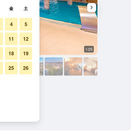
金
土
4
5
11
12
1/25
屋外の景色
18
19
25
26
ニアの写真