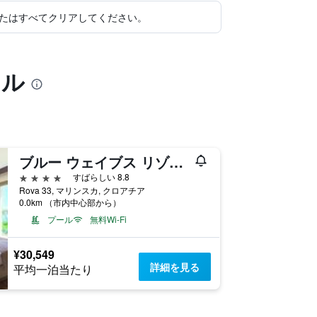
たはすべてクリアしてください。
テル
ブルー ウェイブス リゾート
4つ星
すばらしい 8.8
Rova 33, マリンスカ, クロアチア
0.0km （市内中心部から）
プール
無料Wi-Fi
¥30,549
詳細を見る
平均一泊当たり