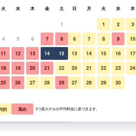
索
火
水
木
金
土
日
月
火
水
木
1
1
2
3
泊料金の最安値
4
5
6
7
8
6
7
8
9
10
プール
あたり合計
11
12
13
14
15
13
14
15
16
17
1,859
プランを見る
18
19
20
21
22
20
21
22
23
24
25
26
27
28
29
27
28
29
30
スパ ＆ ウェルネス ホテル ピ
3,196
プランを見る
9,244
プランを見る
均的
高め
3つ星ホテルの平均料金に基づきます。
テル ピニアのオファー