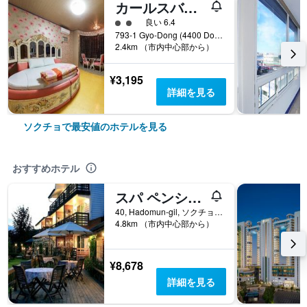
カールスバッド モテル
2​クラス評価
良い 6.4
793-1 Gyo-Dong (4400 Donghae-Daero), ソクチョ, 韓国
2.4km （市内中心部から）
¥3,195
詳細を見る
ソクチョで最安値のホテルを見る
おすすめホテル
スパ ペンション バッソ
40, Hadomun-gil, ソクチョ, 韓国
4.8km （市内中心部から）
¥8,678
詳細を見る