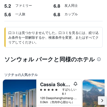
5.2
6.8
ファミリー
友人同士
5.6
6.8
一人旅
カップル
口コミは見つかりませんでした。口コミを見るには、絞り込
み条件を一部解除するか、検索条件を変更、またはすべてク
リアしてください。
ソンウォル パークと同様のホテル
ソクチョの人気ホテル
Cassia Sokcho
5​クラス評価
すばらしい
8.1
120 Daepohanghuimang-Gil, ソクチョ, 韓国
0.0km （市内中心部から）