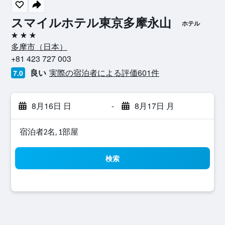
スマイルホテル東京多摩永山
ホテル
3つ星
多摩市​（日本​）​
+81 423 727 003
良い
実際の宿泊者による評価601​件
7.0
8月16日 日
-
8月17日 月
宿泊者2名, 1​部屋
検索