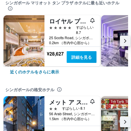
シンガポール マリオット タン プラザ ホテルに最も近いホテル
ロイヤル プラザ オン スコッツ
5つ星
すばらしい
8.7
25 Scotts Road, シンガポール, シンガポール
0.2km （市内中心部から）
¥28,627
詳細を見る
近くのホテルをさらに表示
シンガポールの格安ホテル
メット ア スペース ポッド アット アラブ ストリート
2つ星
すばらしい 8.1
56 Arab Street, シンガポール, シンガポール
1.5km （市内中心部から）