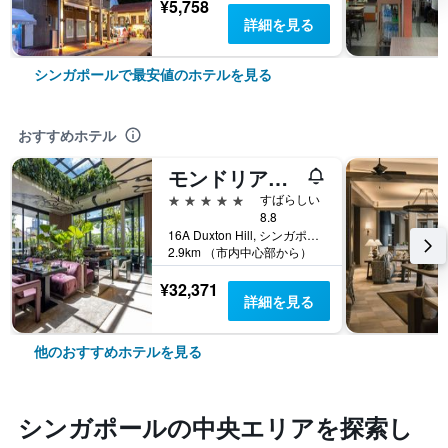
¥5,758
詳細を見る
シンガポールで最安値のホテルを見る
おすすめホテル
モンドリアン シンガポール ダクストン
5つ星
すばらしい
8.8
16A Duxton Hill, シンガポール, シンガポール
2.9km （市内中心部から）
¥32,371
詳細を見る
他のおすすめホテルを見る
シンガポール​の中央エリア​を探索し