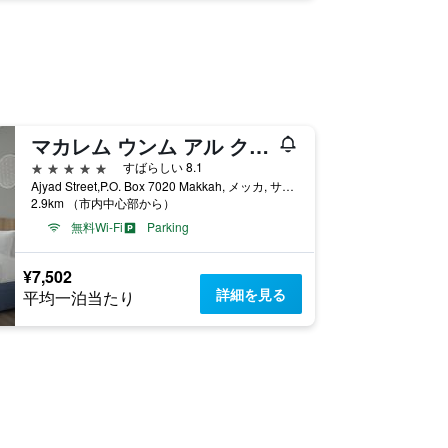
マカレム ウンム アル クラ ホテル
5つ星
すばらしい 8.1
Ajyad Street,P.O. Box 7020 Makkah, メッカ, サウジアラビア
2.9km （市内中心部から）
無料Wi-Fi
Parking
¥7,502
詳細を見る
平均一泊当たり