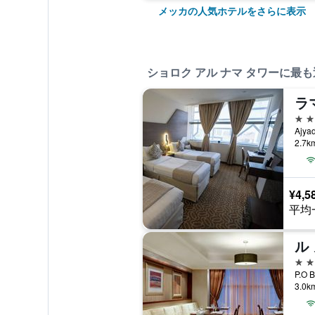
メッカの人気ホテルをさらに表示
ショロク アル ナマ タワーに最
3つ
2.7
¥4,5
平均
3つ
3.0