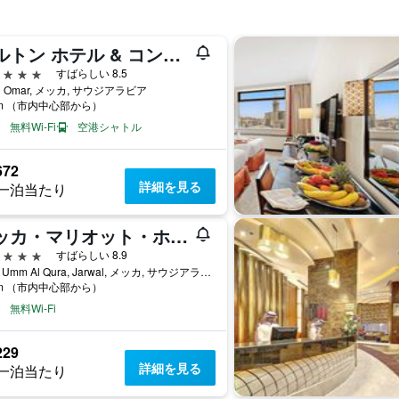
ヒルトン ホテル & コンベンション ジャバル オマール マッカ
星
すばらしい 8.5
al Omar, メッカ, サウジアラビア
km （市内中心部から）
無料Wi-Fi
空港シャトル
672
詳細を見る
一泊当たり
マッカ・マリオット・ホテル
星
すばらしい 8.9
3414 Umm Al Qura, Jarwal, メッカ, サウジアラビア
km （市内中心部から）
無料Wi-Fi
229
詳細を見る
一泊当たり