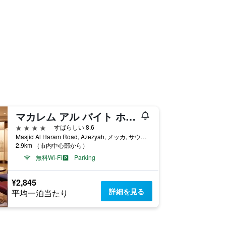
マカレム アル バイト ホテル
4つ星
すばらしい 8.6
Masjid Al Haram Road, Azezyah, メッカ, サウジアラビア
2.9km （市内中心部から）
無料Wi-Fi
Parking
¥2,845
詳細を見る
平均一泊当たり