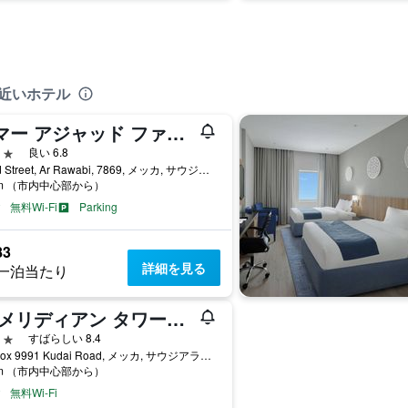
も近いホテル
ラマー アジャッド ファースト ホテル タワー A
星
良い 6.8
Ajyad Street, Ar Rawabi, 7869, メッカ, サウジアラビア
km （市内中心部から）
無料Wi-Fi
Parking
83
詳細を見る
一泊当たり
ル メリディアン タワーズ マッカ
星
すばらしい 8.4
P.O Box 9991 Kudai Road, メッカ, サウジアラビア
km （市内中心部から）
無料Wi-Fi