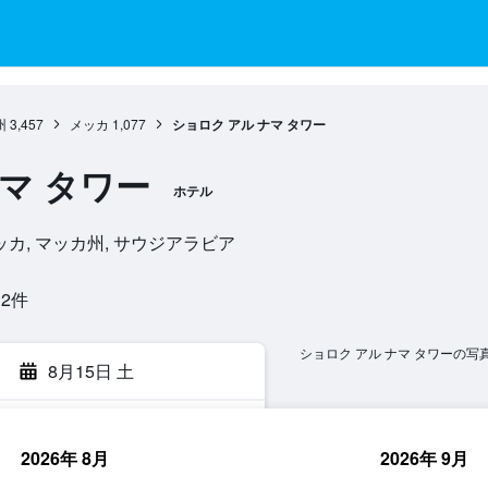
州
3,457
メッカ
1,077
ショロク アル ナマ タワー
マ タワー
ホテル
955, メッカ, マッカ州, サウジアラビア
​件
ショロク アル ナマ タワーの写
8月15日 土
2026年 8月
2026年 9月