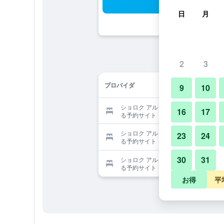
検
日
月
2
3
プロバイダ
9
10
ショロク アル ナマ タワーを提供す
16
17
る予約サイト
ショロク アル ナマ タワーを提供す
23
24
る予約サイト
30
31
ショロク アル ナマ タワーを提供す
る予約サイト
お得
平