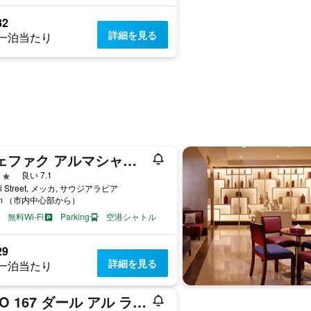
82
詳細を見る
一泊当たり
ウェファク アルマシャエル オテル
星
良い 7.1
qi Street, メッカ, サウジアラビア
km （市内中心部から）
無料Wi-Fi
Parking
空港シャトル
29
詳細を見る
一泊当たり
OYO 167 ダール アル ライエス ホテル