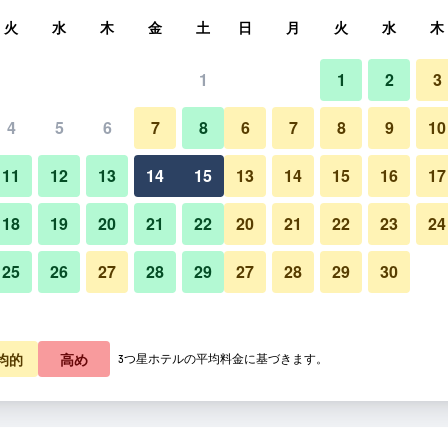
索
火
水
木
金
土
日
月
火
水
木
1
1
2
3
4
5
6
7
8
6
7
8
9
10
11
12
13
14
15
13
14
15
16
17
料金を表示
18
19
20
21
22
20
21
22
23
24
25
26
27
28
29
27
28
29
30
料金を表示
料金を表示
均的
高め
3つ星ホテルの平均料金に基づきます。