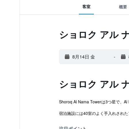
客室
概要
ショロク アル 
8月14日 金
-
ショロク アル 
Shoroq Al Nama Towerは
宿泊施設には40室のよく手入れされ
注目ポイント