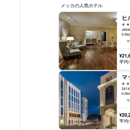
メッカの人気ホテル
5つ
Jab
0.0
¥21,
平均
5つ
0.0
¥20,
平均