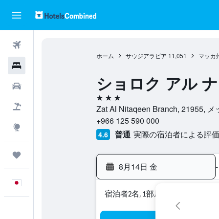
航空券
ホーム
サウジアラビア
11,051
マッカ
ホテル
ショロク アル ナ
レンタカー
3つ星
航空券+ホテル
Zat Al Nitaqeen Branch, 21
+966 125 590 000
Explore
普通
実際の宿泊者による評価2
4.6
Trips
8月14日 金
-
日本語
宿泊者2名, 1​部屋