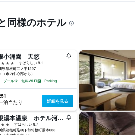
家と同様のホテル
根小涌園 天悠
星
すばらしい 9.1
川県箱根町二ノ平1297
km （市内中心部から）
プール
無料Wi-Fi
Parking
251
詳細を見る
一泊当たり
箱根湯本温泉 ホテル河鹿荘
星
すばらしい 8.7
川県箱根町足柄下郡箱根町湯本688
km （市内中心部から）