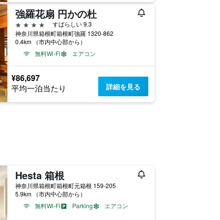
強羅花扇 円かの杜
4つ星
すばらしい 9.3
神奈川県箱根町箱根町強羅 1320-862
0.4km （市内中心部から）
無料Wi-Fi
エアコン
¥86,697
詳細を見る
平均一泊当たり
Hesta 箱根
神奈川県箱根町箱根町元箱根 159-205
5.9km （市内中心部から）
無料Wi-Fi
Parking
エアコン