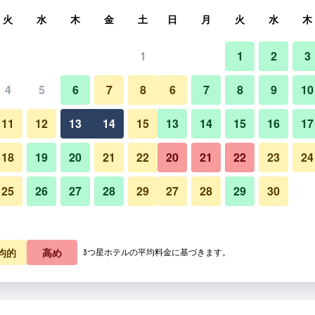
索
火
水
木
金
土
日
月
火
水
木
1
1
2
3
4
5
6
7
8
6
7
8
9
10
その他
11
12
13
14
15
13
14
15
16
17
料金を表示
18
19
20
21
22
20
21
22
23
24
25
26
27
28
29
27
28
29
30
白湯の宿 山田家の写真
料金を表示
料金を表示
均的
高め
3つ星ホテルの平均料金に基づきます。