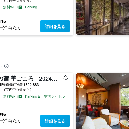
無料Wi-Fi
Parking
415
詳細を見る
一泊当たり
ル
和の宿 華ごころ - 2024年3月リニューアルオープン
県箱根町強羅 1320-883
km （市内中心部から）
無料Wi-Fi
Parking
空港シャトル
046
一泊当たり
詳細を見る