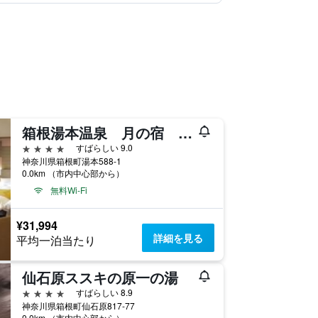
箱根湯本温泉 月の宿 紗ら （共立リゾート）
4つ星
すばらしい 9.0
神奈川県箱根町湯本588-1
0.0km （市内中心部から）
無料Wi-Fi
¥31,994
詳細を見る
平均一泊当たり
仙石原ススキの原一の湯
4つ星
すばらしい 8.9
神奈川県箱根町仙石原817-77
0.0km （市内中心部から）