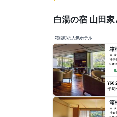
白湯の宿 山田
箱根町の人気ホテル
箱
5つ
神奈
0.0
¥60,
平均
4つ
神奈
0.0