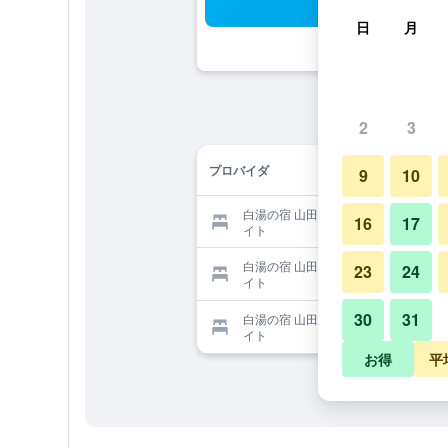
検
日
月
2
3
プロバイダ
9
10
白湯の宿 山田家を提供する予約サ
16
17
イト
白湯の宿 山田家を提供する予約サ
23
24
イト
30
31
白湯の宿 山田家を提供する予約サ
イト
お得
平