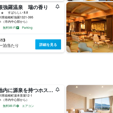
根強羅温泉 瑞の香り
星
すばらしい 8.8
県箱根町強羅1321-395
km （市内中心部から）
無料Wi-Fi
Parking
413
詳細を見る
一泊当たり
敷地内に源泉を持つホステル ケイズハウス箱根 – 箱根湯本温泉
川県箱根町湯本茶屋12-1
km （市内中心部から）
無料Wi-Fi
エアコン