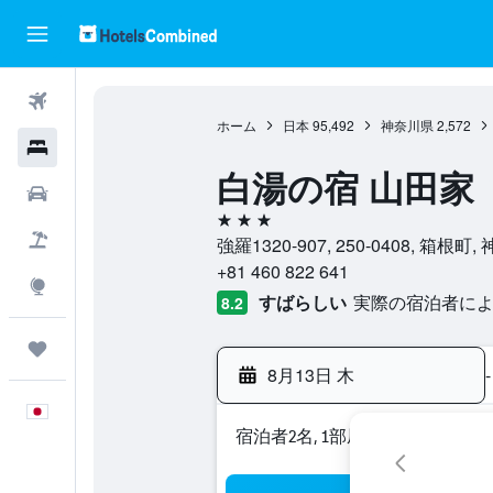
航空券
ホーム
日本
95,492
神奈川県
2,572
ホテル
白湯の宿 山田家
レンタカー
3つ星
航空券+ホテル
強羅1320-907, 250-0408, 箱根町
+81 460 822 641
Explore
すばらしい
実際の宿泊者による
8.2
Trips
8月13日 木
-
日本語
宿泊者2名, 1​部屋