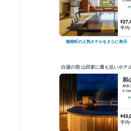
¥27,
平均
箱根町の人気ホテルをさらに表示
白湯の宿 山田家に最も近いホテ
神奈川
0.1
¥43,
平均