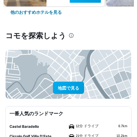
他のおすすめホテルを見る
コモ​を探索しよう
地図で見る
一番人気のランドマーク
12分 ドライブ
6.7km
Castel Baradello
21分 ドライブ
13.2km
Circolo Golf Villa D'Este