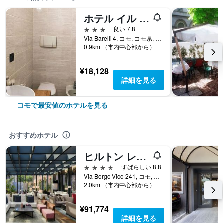
ホテル イル ロジアト デイ サーヴィティ
3つ星
良い 7.8
Via Barelli 4, コモ, コモ県, イタリア
0.9km （市内中心部から）
¥18,128
詳細を見る
コモで最安値のホテルを見る
おすすめホテル
ヒルトン レイク コモ
4つ星
すばらしい 8.8
Via Borgo Vico 241, コモ, コモ県, イタリア
2.0km （市内中心部から）
¥91,774
詳細を見る