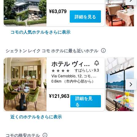
¥63,079
詳細を見る
コモの人気ホテルをさらに表示
シェラトン レイク コモ ホテルに最も近いホテル
ホテル ヴィラ フロリダ
4つ星
すばらしい 9.3
Via Cernobbio, 12, コモ, コモ県, イタリア
0.6km （市内中心部から）
¥121,963
詳細を見
る
近くのホテルをさらに表示
コモの格安ホテル