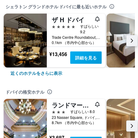
シェラトン グランドホテル ドバイに最も近いホテル
ザ H ドバイ
5つ星
すばらしい
9.2
Trade Centre Roundabout, Sheikh Zayed Road, ドバイ, アラブ首長国連邦
0.1km （市内中心部から）
¥13,456
詳細を見る
近くのホテルをさらに表示
ドバイの格安ホテル
ランドマーク プラザ ホテル
3つ星
すばらしい 8.0
23 Nasser Square, ドバイ, アラブ首長国連邦
8.7km （市内中心部から）
¥3,697