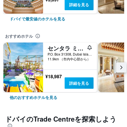
詳細を見る
ドバイで最安値のホテルを見る
おすすめホテル
センタラ ミラージュ ビーチ リゾート ドバイ
P.O. Box 31308, Dubai Islands, Dubai, United Arab Emirates, ドバイ, アラブ首長国連邦
11.9km （市内中心部から）
¥18,987
詳細を見る
他のおすすめホテルを見る
ドバイ​のTrade Centre​を探索しよう