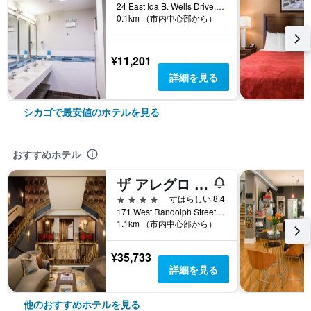
24 East Ida B. Wells Drive, シカゴ, IL, アメリカ合衆国
0.1km （市内中心部から）
¥11,201
詳細を見る
シカゴで最安値のホテルを見る
おすすめホテル
ザ アレグロ ロイヤル ソネスタ ホテル シカゴ ループ
4つ星
すばらしい 8.4
171 West Randolph Street, シカゴ, IL, アメリカ合衆国
1.1km （市内中心部から）
¥35,733
詳細を見る
他のおすすめホテルを見る