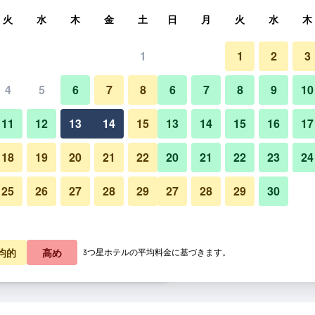
索
火
水
木
金
土
日
月
火
水
木
1
1
2
3
泊料金の最安値
4
5
6
7
8
6
7
8
9
10
テラス
あたり合計
11
12
13
14
15
13
14
15
16
17
9,146
プランを見る
18
19
20
21
22
20
21
22
23
24
25
26
27
28
29
27
28
29
30
セレンディピティ ビーチ リゾー
9,423
プランを見る
9,453
プランを見る
均的
高め
3つ星ホテルの平均料金に基づきます。
チ リゾート コー リペのオファー