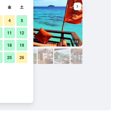
金
土
4
5
11
12
1/16
その他
18
19
25
26
ト コー リペの写真