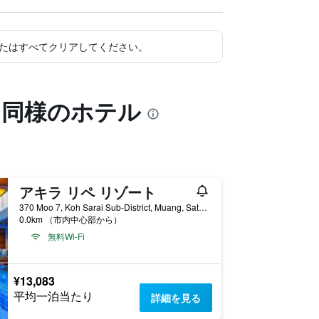
たはすべてクリアしてください。
と同様のホテル
アキラ リペ リゾート
370 Moo 7, Koh Sarai Sub-District, Muang, Satun, リペ島, タイ
0.0km （市内中心部から）
無料Wi-Fi
¥13,083
平均一泊当たり
詳細を見る