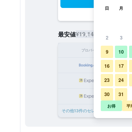
検
日
月
¥19,146
最安値
/
1泊あたりの宿
2
3
プロバイダ
1泊
9
10
¥1
16
17
23
24
¥2
30
31
¥2
お得
平
​その他13​件のセレンディピティ ビー