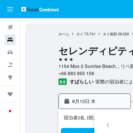
航空券
ホーム
タイ
73,741
タイ南部
28,526
ホテル
セレンディピティ
レンタカー
3つ星
航空券+ホテル
1154 Moo 2 Sunrise Beach, 
+66 883 955 158
Explore
すばらしい
実際の宿泊者による
9.0
Trips
8月13日 木
-
日本語
宿泊者2名, 1​部屋