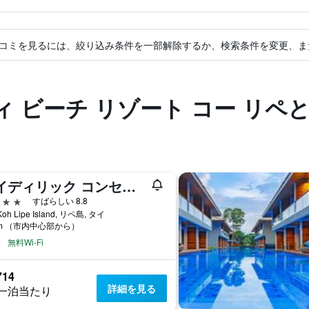
コミを見るには、絞り込み条件を一部解除するか、検索条件を変更、ま
 ビーチ リゾート コー リペ
アイディリック コンセプト リゾート
星
すばらしい 8.8
Koh Lipe Island, リペ島, タイ
km （市内中心部から）
無料Wi-Fi
714
詳細を見る
一泊当たり