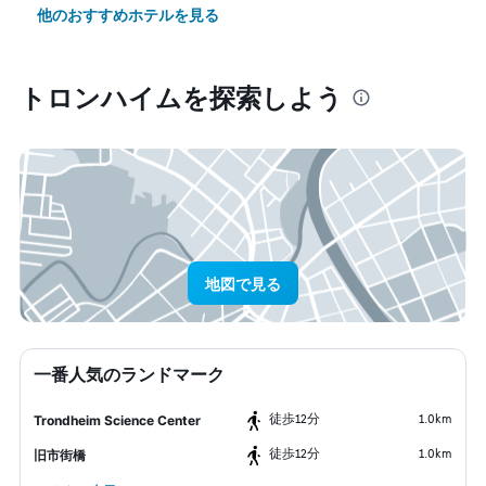
他のおすすめホテルを見る
トロンハイム​を探索しよう
地図で見る
一番人気のランドマーク
​徒歩12分
1.0km
Trondheim Science Center
​徒歩12分
1.0km
旧市街橋