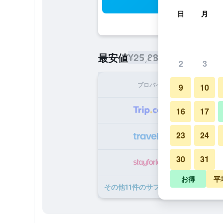
検
日
月
¥25,886
最安値
/
1泊あたりの宿
2
3
プロバイダ
1泊
9
10
¥2
16
17
23
24
¥2
30
31
¥2
お得
平
​その他11​件のサファリ パーク ホテ