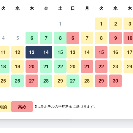
索
火
水
木
金
土
日
月
火
水
木
1
1
2
3
泊料金の最安値
4
5
6
7
8
6
7
8
9
10
バンケットホール（宴会場）
あたり合計
11
12
13
14
15
13
14
15
16
17
5,886
プランを見る
18
19
20
21
22
20
21
22
23
24
25
26
27
28
29
27
28
29
30
サファリ パーク ホテル アンド
6,138
プランを見る
6,709
プランを見る
均的
高め
3つ星ホテルの平均料金に基づきます。
ル アンド カジノのオファー