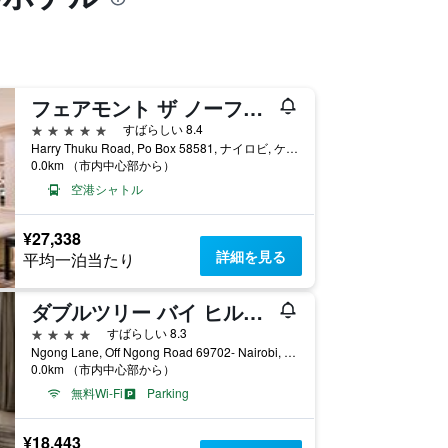
フェアモント ザ ノーフォーク
5つ星
すばらしい 8.4
Harry Thuku Road, Po Box 58581, ナイロビ, ケニア
0.0km （市内中心部から）
空港シャトル
¥27,338
詳細を見る
平均一泊当たり
ダブルツリー バイ ヒルトン ナイロビ ハーリンガム
4つ星
すばらしい 8.3
Ngong Lane, Off Ngong Road 69702- Nairobi, Kenya, ナイロビ, ケニア
0.0km （市内中心部から）
無料Wi-Fi
Parking
¥18,443