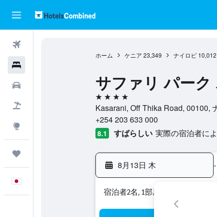
航空券
ホーム
ケニア
23,349
ナイロビ
10,012
ホテル
サファリ パーク
レンタカー
4つ星
航空券+ホテル
Kasarani, Off Thika Road, 0010
+254 203 633 000
Explore
すばらしい
実際の宿泊者による
8.1
Trips
8月13日 木
-
日本語
宿泊者2名, 1​部屋