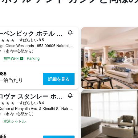
モーベンピック ホテル & レジデンシーズ ナイロビ
星
すばらしい 8.5
Mkungu Close Westlands 1853-00606 Nairobi, ナイロビ, ケニア
km （市内中心部から）
無料Wi-Fi
Parking
088
詳細を見る
一泊当たり
サロヴァ スタンレー ホテル
星
すばらしい 8.4
200 Corner of Kenyatta Ave. & Kimathi St. Nairobi, ナイロビ, ケニア
km （市内中心部から）
空港シャトル
655