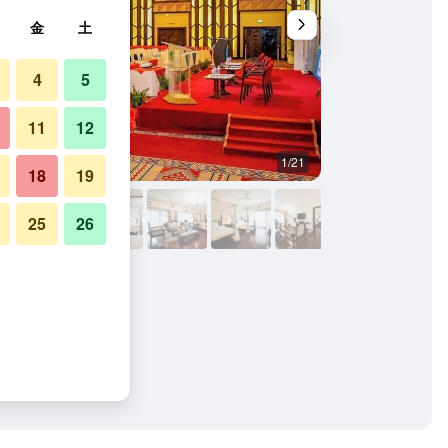
金
土
4
5
11
12
1/21
バー
18
19
25
26
 カジノの写真