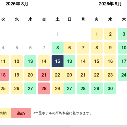
2026年 8月
2026年 9月
索
火
水
木
金
土
日
月
火
水
木
1
1
2
3
泊料金の最安値
4
5
6
7
8
6
7
8
9
10
ラウンジ
あたり合計
11
12
13
14
15
13
14
15
16
17
8,507
プランを見る
18
19
20
21
22
20
21
22
23
24
25
26
27
28
29
27
28
29
30
サドー ホテル ベングリオン エア
8,780
プランを見る
9,559
プランを見る
均的
高め
3つ星ホテルの平均料金に基づきます。
オン エアポート - アン アトラス ブテ