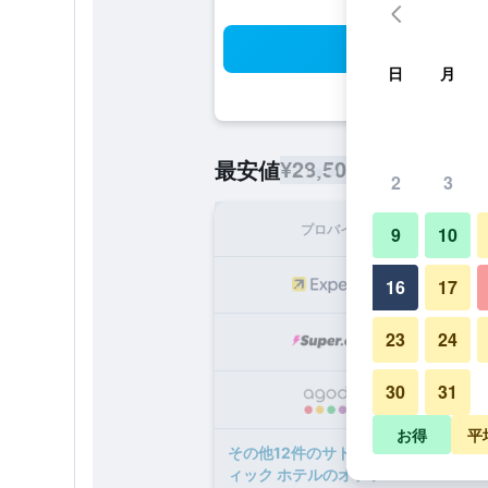
検
日
月
¥28,507
最安値
/
1泊あたりの宿
2
3
プロバイダ
1泊
9
10
¥2
16
17
23
24
¥2
30
31
¥2
お得
平
​その他12​件のサドー ホテル ベングリ
ィック ホテルのオファー