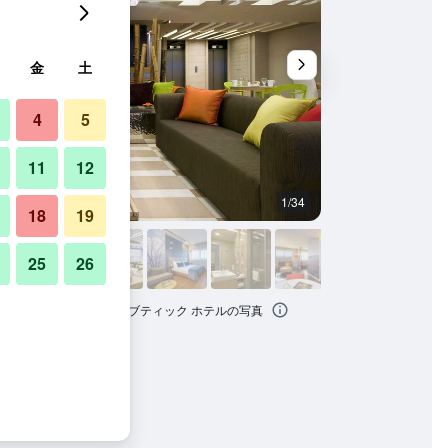
金
土
4
5
11
12
1/34
寝室
18
19
25
26
ポート - アン アトラス ブティック ホテルの写真