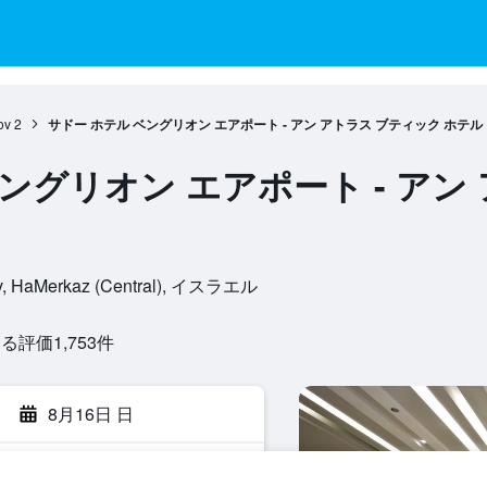
ov
2
サドー ホテル ベングリオン エアポート - アン アトラス ブティック ホテル
ングリオン エアポート - アン
aqov, HaMerkaz (Central), イスラエル
評価1,753​件
8月16日 日