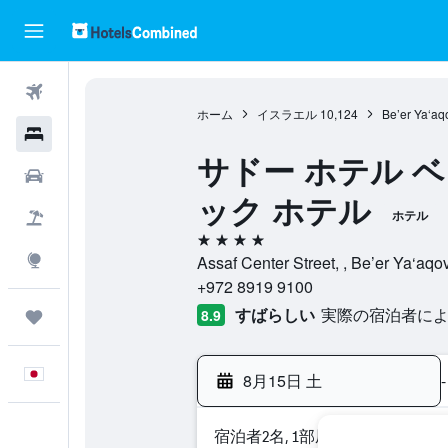
航空券
ホーム
イスラエル
10,124
Be’er Ya‘aq
ホテル
サドー ホテル ベ
レンタカー
ック ホテル
ホテル
航空券+ホテル
4つ星
Explore
Assaf Center Street, , Be’er Ya‘
+972 8919 9100
すばらしい
実際の宿泊者による
8.9
Trips
日本語
8月15日 土
-
宿泊者2名, 1​部屋