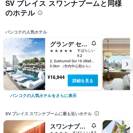
SV プレイス スワンナプームと同様
のホテル
バンコクの人気ホテル
グランデ センター ポイント ターミナル21
5つ星
すばらしい
9.2
2, Sukhumvit Soi 19 (Wattana), バンコク, タイ
0.0km （市内中心部から）
¥16,944
詳細を見る
バンコクの人気ホテルをさらに表示
SV プレイス スワンナプームに最も近いホテル
スワンナプーム スイート ホテル - スワンナプーム空港 バンコク
4つ星
すばらしい 8.2