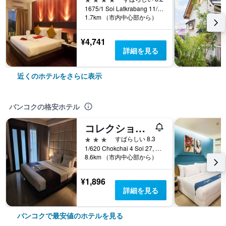
1675/1 Soi Latkrabang 11/13 Latkrabang, バンコク, タイ
1.7km （市内中心部から）
¥4,741
詳細を見る
近くのホテルをさらに表示
バンコクの格安ホテル
コレクション O ザ バンコク チャ チャ スイート
3つ星
すばらしい 8.3
1/620 Chokchai 4 Soi 27, バンコク, タイ
8.6km （市内中心部から）
¥1,896
詳細を見る
バンコクで最安値のホテルを見る