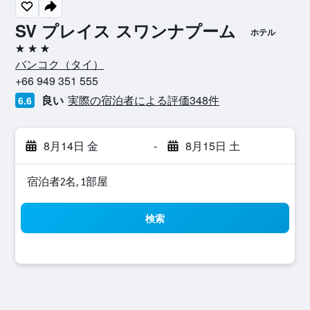
SV プレイス スワンナプーム
ホテル
3つ星
バンコク​（タイ​）​
+66 949 351 555
良い
実際の宿泊者による評価348​件
6.6
8月14日 金
-
8月15日 土
宿泊者2名, 1​部屋
検索