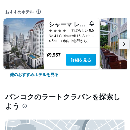
おすすめホテル
シャーマ レイクビュー アソーク
4つ星
すばらしい 8.5
No.41 Sukhumvit 16, Sukhumvit Road, バンコク, タイ
4.5km （市内中心部から）
¥9,957
詳細を見る
他のおすすめホテルを見る
バンコク​のラートクラバン​を探索し
よう