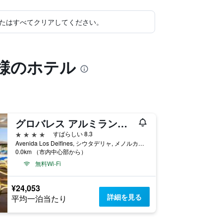
たはすべてクリアしてください。
同様のホテル
グロバレス アルミランテ ファラグート
4つ星
すばらしい 8.3
Avenida Los Delfines, シウタデリャ, メノルカ島, スペイン
0.0km （市内中心部から）
無料Wi-Fi
¥24,053
詳細を見る
平均一泊当たり