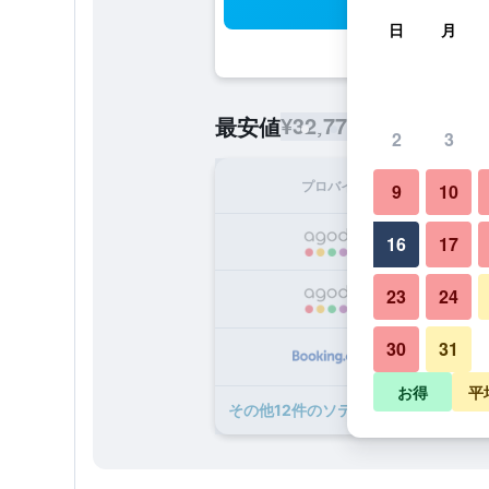
検
日
月
¥32,776
最安値
/
1泊あたりの宿
2
3
プロバイダ
1泊
9
10
¥3
16
17
23
24
¥4
30
31
¥4
お得
平
​その他12​件のソテレット デス ボルン