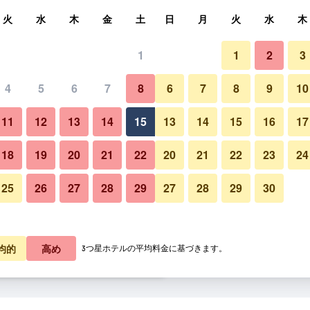
索
火
水
木
金
土
日
月
火
水
木
1
1
2
3
泊料金の最安値
4
5
6
7
8
6
7
8
9
10
あたり合計
11
12
13
14
15
13
14
15
16
17
2,776
プランを見る
18
19
20
21
22
20
21
22
23
24
25
26
27
28
29
27
28
29
30
2,622
プランを見る
2,773
プランを見る
均的
高め
3つ星ホテルの平均料金に基づきます。
 - スイーツ & スパのオファー