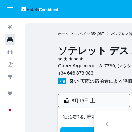
航空券
ホーム
スペイン
354,067
バレアレス
ホテル
ソテレット デス 
レンタカー
5つ星
航空券+ホテル
Carrer Arguimbau 13, 7760
+34 646 873 983
Explore
良い
実際の宿泊者による評価2
7.8
Trips
8月15日 土
-
日本語
宿泊者2名, 1​部屋