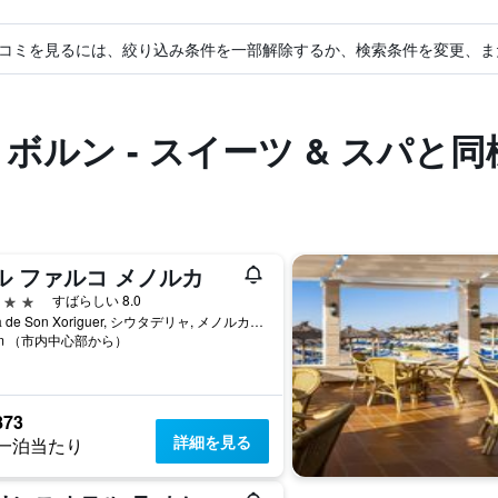
コミを見るには、絞り込み条件を一部解除するか、検索条件を変更、ま
 ボルン - スイーツ & スパと
ル ファルコ メノルカ
星
すばらしい 8.0
Playa de Son Xoriguer, シウタデリャ, メノルカ島, スペイン
km （市内中心部から）
873
詳細を見る
一泊当たり