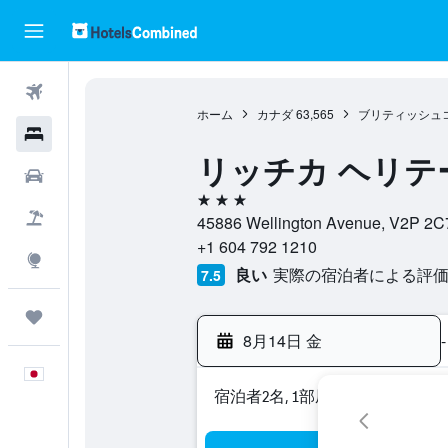
航空券
ホーム
カナダ
63,565
ブリティッシュ
ホテル
リッチカ ヘリテ
レンタカー
3つ星
航空券+ホテル
45886 Wellington Avenue,
+1 604 792 1210
Explore
良い
実際の宿泊者による評価5
7.5
Trips
8月14日 金
-
日本語
宿泊者2名, 1​部屋