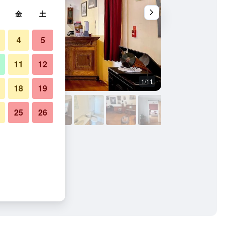
金
土
4
5
11
12
1/11
その他
18
19
25
26
写真