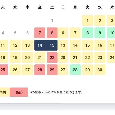
索
火
水
木
金
土
日
月
火
水
木
1
1
2
3
泊料金の最安値
4
5
6
7
8
6
7
8
9
10
フロントデスク
あたり合計
11
12
13
14
15
13
14
15
16
17
3,138
プランを見る
18
19
20
21
22
20
21
22
23
24
25
26
27
28
29
27
28
29
30
リッチカ ヘリテージ ホテルの
3,141
プランを見る
3,625
プランを見る
均的
高め
3つ星ホテルの平均料金に基づきます。
ホテルのオファー