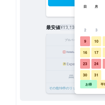
検
日
月
¥13,138
最安値
/
1泊あたりの宿
2
3
プロバイダ
1泊
9
10
¥1
16
17
23
24
¥1
30
31
¥1
お得
平
​その他19​件のリッチカ ヘリテージ 