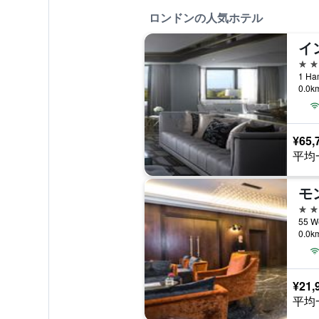
ロンドンの人気ホテル
5つ
1 Ha
0.0
¥65,
平均
5つ
55 W
0.0
¥21,
平均