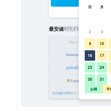
検
日
月
¥35,612
最安値
/
1泊あたりの宿
2
3
プロバイダ
1泊
9
10
¥3
16
17
23
24
¥3
30
31
¥3
お得
平
​その他10​件のリッジマウント ホテ