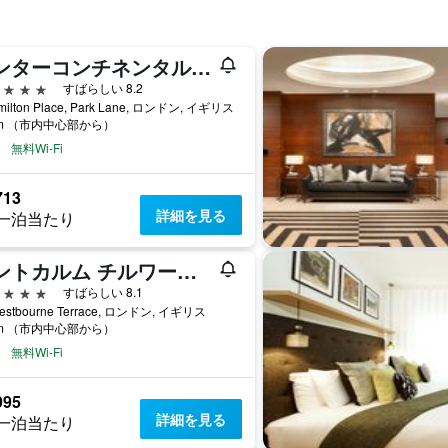
インターコンチネンタル ロンドン パーク レーン
星
すばらしい 8.2
milton Place, Park Lane, ロンドン, イギリス
km （市内中心部から）
無料Wi-Fi
713
詳細を見る
一泊当たり
モントカルム チルワースタウンハウス, パディントン
星
すばらしい 8.1
estbourne Terrace, ロンドン, イギリス
km （市内中心部から）
無料Wi-Fi
995
詳細を見る
一泊当たり