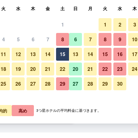
索
火
水
木
金
土
日
月
火
水
木
1
1
2
3
泊料金の最安値
4
5
6
7
8
6
7
8
9
10
建物
あたり合計
11
12
13
14
15
13
14
15
16
17
5,612
プランを見る
18
19
20
21
22
20
21
22
23
24
25
26
27
28
29
27
28
29
30
リッジマウント ホテルの写真
9,243
プランを見る
9,517
プランを見る
均的
高め
3つ星ホテルの平均料金に基づきます。
ルのオファー