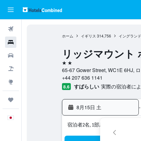
航空券
ホーム
イギリス
314,756
イングラン
ホテル
リッジマウント 
レンタカー
2つ星
航空券+ホテル
65-67 Gower Street, WC1E 
+44 207 636 1141
Explore
すばらしい
実際の宿泊者による
8.6
Trips
8月15日 土
-
日本語
宿泊者2名, 1​部屋