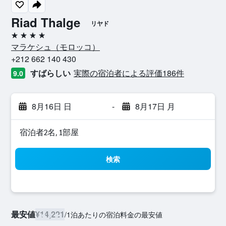
Riad Thalge
リヤド
4つ星
マラケシュ​（モロッコ​）​
+212 662 140 430
すばらしい
実際の宿泊者による評価186​件
9.0
8月16日 日
-
8月17日 月
宿泊者2名, 1​部屋
検索
最安値
¥14,221
/
1泊あたりの宿泊料金の最安値