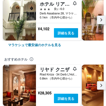
ホテル リアド ハンナ
3つ星
良い 6.0
Derb Assabane 28, マラケシュ, モロッコ
0.1km （市内中心部から）
¥4,102
詳細を見る
マラケシュで最安値のホテルを見る
おすすめホテル
リヤド クニザ
Riad Kniza - 34 Derb L'Hotel, マラケシュ, モロッコ
0.8km （市内中心部から）
¥28,305
詳細を見る