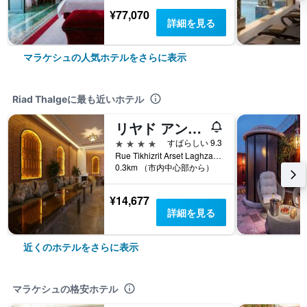
¥77,070
詳細を見る
マラケシュの人気ホテルをさらに表示
Riad Thalgeに最も近いホテル
リヤド アンダラ スパ
4つ星
すばらしい 9.3
Rue Tikhizrit Arset Laghzail, マラケシュ, モロッコ
0.3km （市内中心部から）
¥14,677
詳細を見る
近くのホテルをさらに表示
マラケシュの格安ホテル