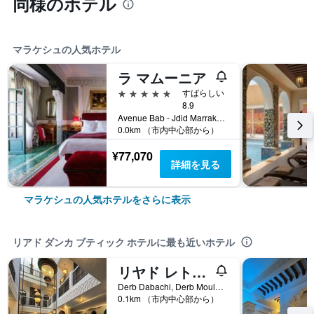
同様のホテル
マラケシュの人気ホテル
ラ マムーニア
5つ星
すばらしい
8.9
Avenue Bab - Jdid Marrakech 40 040 MA, マラケシュ, モロッコ
0.0km （市内中心部から）
¥77,070
詳細を見る
マラケシュの人気ホテルをさらに表示
リアド ダンカ ブティック ホテルに最も近いホテル
リヤド レトワール ドリオン
Derb Dabachi, Derb Moulay Abdelkader N 52, マラケシュ, モロッコ
0.1km （市内中心部から）