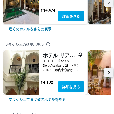
¥14,474
詳細を見る
近くのホテルをさらに表示
マラケシュの格安ホテル
ホテル リアド ハンナ
3つ星
良い 6.0
Derb Assabane 28, マラケシュ, モロッコ
0.1km （市内中心部から）
¥4,102
詳細を見る
マラケシュで最安値のホテルを見る