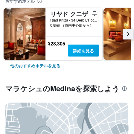
おすすめホテル
リヤド クニザ
Riad Kniza - 34 Derb L'Hotel, マラケシュ, モロッコ
0.8km （市内中心部から）
¥28,305
詳細を見る
他のおすすめホテルを見る
マラケシュ​のMedina​を探索しよう