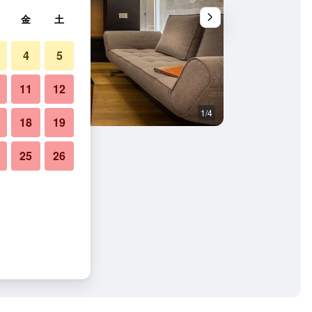
金
土
4
5
11
12
1/4
寝室
18
19
25
26
taの写真