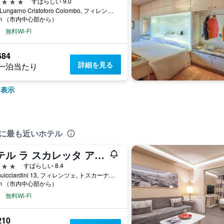
星
すばらしい 9.0
22/A Lungarno Cristoforo Colombo, フィレンツェ, トスカーナ州, イタリア
km （市内中心部から）
無料Wi-Fi
684
詳細を見る
一泊当たり
に表示
lettaに最も近いホテル
ホテル ラ スカレッタ アル ポンテ ヴェッキオ
星
すばらしい 8.4
Via Guicciardini 13, フィレンツェ, トスカーナ州, イタリア
km （市内中心部から）
無料Wi-Fi
210