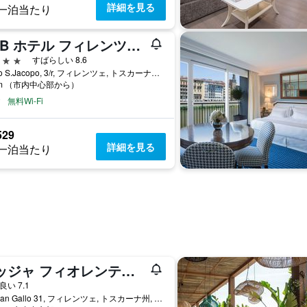
詳細を見る
一泊当たり
B&B ホテル フィレンツェ ピッティ 宮殿ホテル アル ポンテ ヴェッキオ
星
すばらしい 8.6
Borgo S.Jacopo, 3/r, フィレンツェ, トスカーナ州, イタリア
km （市内中心部から）
無料Wi-Fi
529
詳細を見る
一泊当たり
ロッジャ フィオレンティーナ
星
良い 7.1
Via San Gallo 31, フィレンツェ, トスカーナ州, イタリア