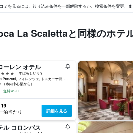
コミを見るには、絞り込み条件を一部解除するか、検索条件を変更、ま
epoca La Scalettaと同様のホテ
ローレン オテル
星
すばらしい 8.9
17 Via Panzani, フィレンツェ, トスカーナ州, イタリア
km （市内中心部から）
無料Wi-Fi
119
詳細を見る
一泊当たり
テル コロンバス