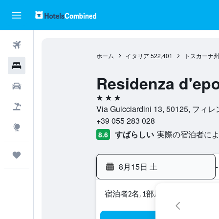
航空券
ホーム
イタリア
522,401
トスカーナ
ホテル
Residenza d'epo
レンタカー
3つ星
航空券+ホテル
Via Guicciardini 13, 5012
+39 055 283 028
Explore
すばらしい
実際の宿泊者による
8.6
Trips
8月15日 土
-
宿泊者2名, 1​部屋