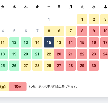
索
火
水
木
金
土
日
月
火
水
木
1
1
2
3
4
5
6
7
8
6
7
8
9
10
リビングルーム
11
12
13
14
15
13
14
15
16
17
料金を表示
18
19
20
21
22
20
21
22
23
24
25
26
27
28
29
27
28
29
30
Residenza d'epoca La Scalet
料金を表示
料金を表示
均的
高め
3つ星ホテルの平均料金に基づきます。