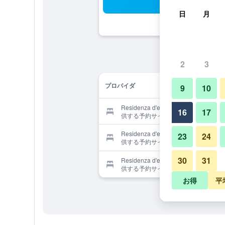
検
日
月
2
3
プロバイダ
9
10
Residenza d'epoca La Scalettaを提
16
17
供する予約サイト
Residenza d'epoca La Scalettaを提
23
24
供する予約サイト
30
31
Residenza d'epoca La Scalettaを提
供する予約サイト
お得
平