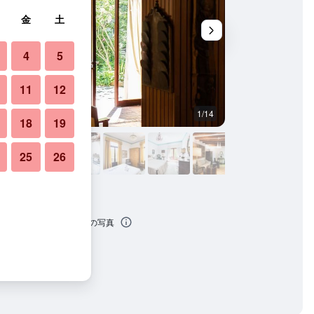
金
土
4
5
11
12
1/14
寝室
18
19
25
26
 クアトロ フォンターネの写真