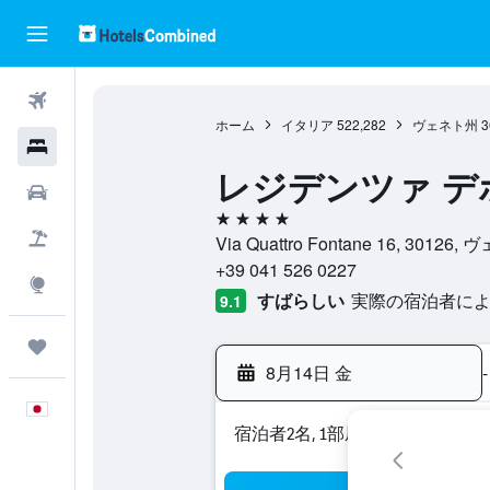
航空券
ホーム
イタリア
522,282
ヴェネト州
3
ホテル
レジデンツァ デ
レンタカー
4つ星
航空券+ホテル
Via Quattro Fontane 16, 30
+39 041 526 0227
Explore
すばらしい
実際の宿泊者による
9.1
Trips
8月14日 金
-
日本語
宿泊者2名, 1​部屋