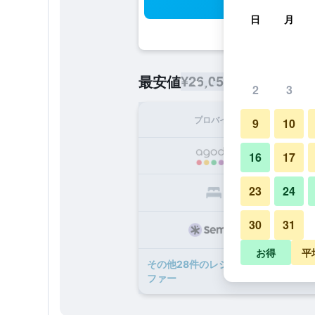
検
日
月
¥26,056
最安値
/
1泊あたりの宿
2
3
プロバイダ
1泊
9
10
¥2
16
17
23
24
¥2
30
31
¥3
お得
平
​その他28​件のレジデンツァ デポカ 
ファー