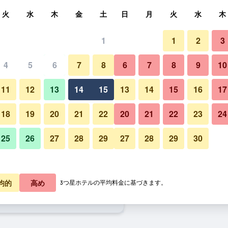
索
火
水
木
金
土
日
月
火
水
木
1
1
2
3
泊料金の最安値
4
5
6
7
8
6
7
8
9
10
リビングルーム
あたり合計
11
12
13
14
15
13
14
15
16
17
6,056
プランを見る
18
19
20
21
22
20
21
22
23
24
25
26
27
28
29
27
28
29
30
8,646
プランを見る
レジデンツァ デポカ アルベルゴ
3,927
プランを見る
均的
高め
3つ星ホテルの平均料金に基づきます。
アルベルゴ クアトロ フォンターネのオ