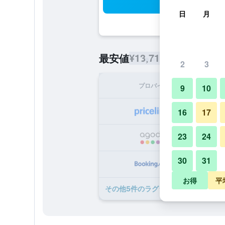
検
日
月
¥13,718
最安値
/
1泊あたりの宿
2
3
プロバイダ
1泊
9
10
¥1
16
17
23
24
¥1
30
31
¥1
お得
平
​その他5​件のラグラン モーター イン