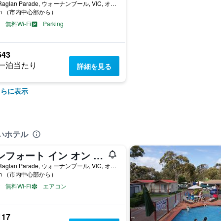
525 Raglan Parade, ウォーナンブール, VIC, オーストラリア
km （市内中心部から）
無料Wi-Fi
Parking
643
一泊当たり
詳細を見る
さらに表示
いホテル
コンフォート イン オン ラグラン
349 Raglan Parade, ウォーナンブール, VIC, オーストラリア
km （市内中心部から）
無料Wi-Fi
エアコン
117