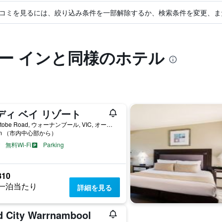
コミを見るには、絞り込み条件を一部解除するか、検索条件を変更、ま
ー インと同様のホテル
ディ ベイ リゾート
2 Pertobe Road, ウォーナンブール, VIC, オーストラリア
km （市内中心部から）
無料Wi-Fi
Parking
810
一泊当たり
詳細を見る
d City Warrnambool