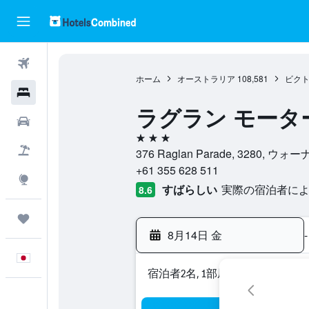
航空券
ホーム
オーストラリア
108,581
ビク
ホテル
ラグラン モータ
レンタカー
3つ星
航空券+ホテル
376 Raglan Parade, 3280
+61 355 628 511
Explore
すばらしい
実際の宿泊者による
8.6
Trips
8月14日 金
-
日本語
宿泊者2名, 1​部屋