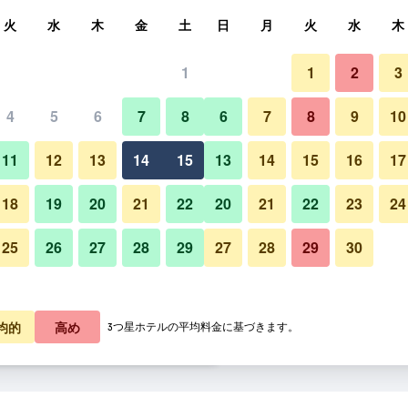
索
火
水
木
金
土
日
月
火
水
木
1
1
2
3
泊料金の最安値
4
5
6
7
8
6
7
8
9
10
あたり合計
11
12
13
14
15
13
14
15
16
17
3,718
プランを見る
18
19
20
21
22
20
21
22
23
24
25
26
27
28
29
27
28
29
30
4,977
プランを見る
5,521
プランを見る
均的
高め
3つ星ホテルの平均料金に基づきます。
のオファー