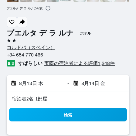
プエルタ デ ラ ルナの写真
プエルタ デ ラ ルナ
ホテル
2つ星
コルドバ​（スペイン​）​
+34 654 770 466
すばらしい
実際の宿泊者による評価1,248​件
8.3
8月13日 木
-
8月14日 金
宿泊者2名, 1​部屋
検索