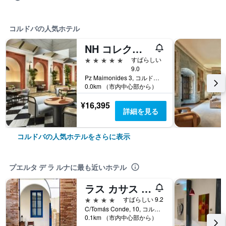
コルドバの人気ホテル
NH コレクション パラシオ デ コルドバ
5つ星
すばらしい
9.0
Pz Maimonides 3, コルドバ, アンダルシア州, スペイン
0.0km （市内中心部から）
¥16,395
詳細を見る
コルドバの人気ホテルをさらに表示
プエルタ デ ラ ルナに最も近いホテル
ラス カサス デ ラ フデリア デ コルドバ
4つ星
すばらしい 9.2
C/Tomás Conde, 10, コルドバ, アンダルシア州, スペイン
0.1km （市内中心部から）