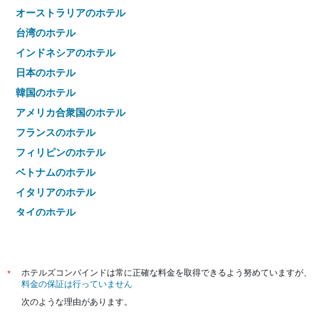
オーストラリアのホテル
台湾のホテル
インドネシアのホテル
日本のホテル
韓国のホテル
アメリカ合衆国のホテル
フランスのホテル
フィリピンのホテル
ベトナムのホテル
イタリアのホテル
タイのホテル
*
ホテルズコンバインドは常に正確な料金を取得できるよう努めていますが、
料金の保証は行っていません
次のような理由があります。