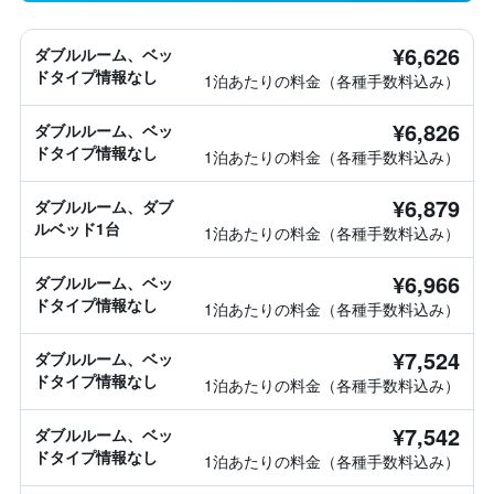
¥6,626
ダブルルーム、ベッ
ドタイプ情報なし
1泊あたりの料金（各種手数料込み）
¥6,826
ダブルルーム、ベッ
ドタイプ情報なし
1泊あたりの料金（各種手数料込み）
¥6,879
ダブルルーム、ダブ
ルベッド1台
1泊あたりの料金（各種手数料込み）
¥6,966
ダブルルーム、ベッ
ドタイプ情報なし
1泊あたりの料金（各種手数料込み）
¥7,524
ダブルルーム、ベッ
ドタイプ情報なし
1泊あたりの料金（各種手数料込み）
¥7,542
ダブルルーム、ベッ
ドタイプ情報なし
1泊あたりの料金（各種手数料込み）