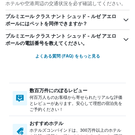
ホテルや空港周辺の交通状況を必ず確認してください。
プルミエール クラス ナント シュッド - ルゼ アエロ
ポールにはペットを同伴できますか？
プルミエール クラス ナント シュッド - ルゼ アエロ
ポールの電話番号を教えてください。
よくある質問 (FAQ) をもっと見る
数百万件にのぼるレビュー
何百万人ものお客様から寄せられたリアルな評価
とレビューがあります。安心して理想の宿泊先を
ご予約ください！
おすすめホテル
ホテルズコンバインドは、300万件以上のホテル