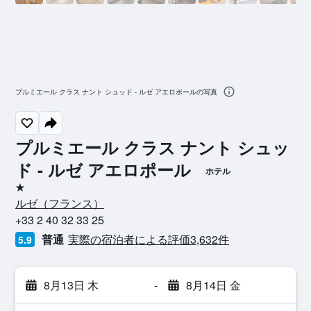
プルミエール クラス ナント シュッド - ルゼ アエロポールの写真
プルミエール クラス ナント シュッ
ド - ルゼ アエロポール
ホテル
1つ星
ルゼ​（フランス​）​
+33 2 40 32 33 25
普通
実際の宿泊者による評価3,632​件
5.9
8月13日 木
-
8月14日 金