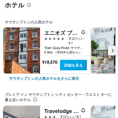
ホテル
サウサンプトンの人気ホテル
エニオズ ブティック ホテル
5つ星
すばらしい
9.1
Town Quay Road, サウサンプトン, イギリス
0.0km （市内中心部から）
¥19,570
詳細を見る
サウサンプトンの人気ホテルをさらに表示
プレミア イン サウサンプトン シティ センター - ウエスト キーに
最も近いホテル
Travelodge Southampton Central
3つ星
すばらしい 8.1