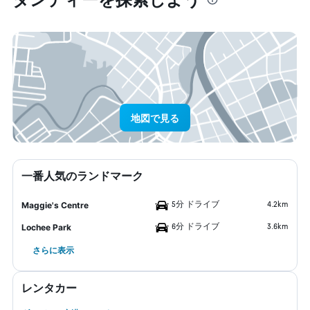
地図で見る
一番人気のランドマーク
5分 ドライブ
4.2km
Maggie's Centre
6分 ドライブ
3.6km
Lochee Park
さらに表示
レンタカー