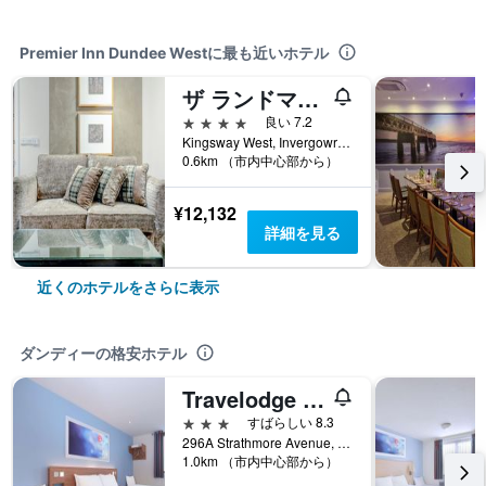
Premier Inn Dundee Westに最も近いホテル
ザ ランドマーク ホテル & SPA レジャー クラブ ダンディ バイ サンデー
4つ星
良い 7.2
Kingsway West, Invergowrie, ダンディー, イギリス
0.6km （市内中心部から）
¥12,132
詳細を見る
近くのホテルをさらに表示
ダンディーの格安ホテル
Travelodge Dundee Strathmore Avenue
3つ星
すばらしい 8.3
296A Strathmore Avenue, ダンディー, イギリス
1.0km （市内中心部から）