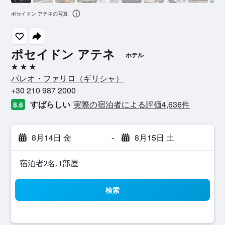
ポセイドン アテネの写真
ポセイドン アテネ
ホテル
3つ星
パレオ・ファリロ​（ギリシャ​）​
+30 210 987 2000
すばらしい
実際の宿泊者による評価4,636​件
8.6
8月14日 金
-
8月15日 土
宿泊者2名, 1​部屋
検索