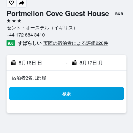
Portmellon Cove Guest House
B&B
3つ星
セント・オーステル​（イギリス​）​
+44 172 684 3410
すばらしい
実際の宿泊者による評価226​件
9.6
8月16日 日
-
8月17日 月
宿泊者2名, 1​部屋
検索