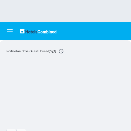
Portmellon Cove Guest Houseの写真