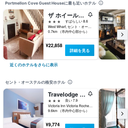
Portmellon Cove Guest Houseに最も近いホテル
ザ ホイールハウス
3つ星
すばらしい 8.6
West Wharf, セント・オーステル, イギリス
0.7km （市内中心部から）
¥22,858
詳細を見る
近くのホテルをさらに表示
セント・オーステルの格安ホテル
Travelodge Bodmin Roche
3つ星
良い 7.9
Victoria Inn Victoria Roche, セント・オーステル, イギリス
9.6km （市内中心部から）
¥9,774