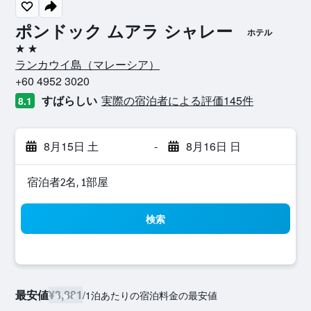
ポンドック ムアラ シャレー
ホテル
2つ星
ランカウイ島​（マレーシア​）​
+60 4952 3020
すばらしい
実際の宿泊者による評価145​件
8.1
8月15日 土
-
8月16日 日
宿泊者2名, 1​部屋
検索
最安値
¥3,881
/
1泊あたりの宿泊料金の最安値