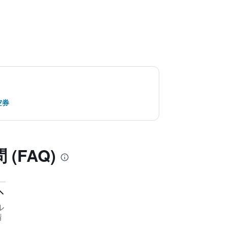
空券
FAQ)
ル
情