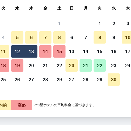
索
火
水
木
金
土
日
月
火
水
木
1
1
2
3
泊料金の最安値
4
5
6
7
8
6
7
8
9
10
あたり合計
11
12
13
14
15
13
14
15
16
17
5,797
プランを見る
18
19
20
21
22
20
21
22
23
24
25
26
27
28
29
27
28
29
30
6,538
プランを見る
均的
高め
3つ星ホテルの平均料金に基づきます。