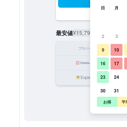
検
日
月
¥15,797
最安値
/
1泊あたりの宿
2
3
プロバイダ
1泊
9
10
¥1
16
17
23
24
¥1
30
31
お得
平