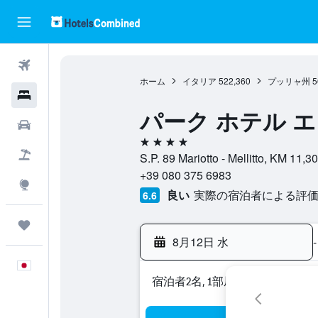
航空券
ホーム
イタリア
522,360
プッリャ州
5
ホテル
パーク ホテル 
レンタカー
4つ星
航空券+ホテル
S.P. 89 Mariotto - Mellitto, 
+39 080 375 6983
Explore
良い
実際の宿泊者による評価2
6.6
Trips
8月12日 水
-
日本語
宿泊者2名, 1​部屋