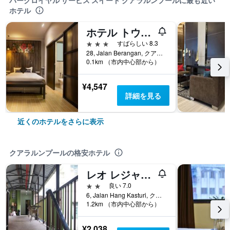
パークロイヤル サービス スイート クアラルンプールに最も近い
ホテル
ホテル トウェンティ 8B
3つ星
すばらしい 8.3
28, Jalan Berangan, クアラルンプール, マレーシア
0.1km （市内中心部から）
¥4,547
詳細を見る
近くのホテルをさらに表示
クアラルンプールの格安ホテル
レオ レジャー ホテル @ セントラル マーケット
2つ星
良い 7.0
6, Jalan Hang Kasturi, クアラルンプール, マレーシア
1.2km （市内中心部から）
¥2,038