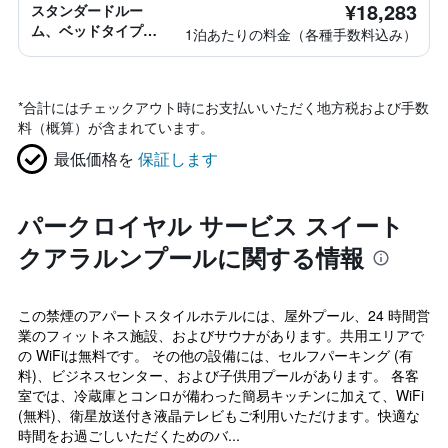
¥18,283
スタンダードルー
ム、ベッドタイプ情
1泊あたりの料金（各種手数料込み）
報なし
*
合計にはチェックアウト時にお支払いいただく地方税および手数
料（概算）が含まれています。
最低価格を
保証します
パークロイヤル サービス スイート
クアラルンプールに関する情報
この禁煙のアパートスタイルホテルには、屋外プール、24 時間営
業のフィットネス施設、およびサウナがあります。共用エリアで
の WiFiは無料です。 その他の設備には、セルフパーキング (有
料)、ビジネスセンター、および子供用プールがあります。 各客
室では、冷蔵庫とコンロが備わった簡易キッチンに加えて、WiFi
(無料)、衛星放送付き液晶テレビもご利用いただけます。快適な
時間をお過ごしいただくためのバ...