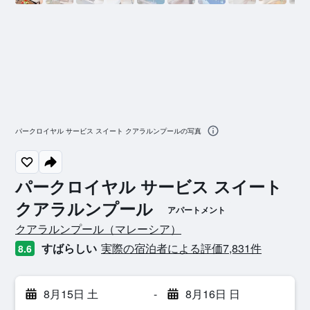
パークロイヤル サービス スイート クアラルンプールの写真
パークロイヤル サービス スイート
クアラルンプール
アパートメント
0​クラス評価
クアラルンプール​（マレーシア​）​
すばらしい
実際の宿泊者による評価7,831​件
8.6
8月15日 土
-
8月16日 日